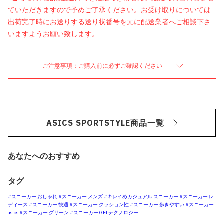
ていただきますので予めご了承ください。お受け取りについては
出荷完了時にお送りする送り状番号を元に配送業者へご相談下さ
いますようお願い致します。
ご注意事項：ご購入前に必ずご確認ください
ASICS SPORTSTYLE商品一覧
あなたへのおすすめ
タグ
#スニーカー おしゃれ
#スニーカー メンズ
#キレイめカジュアル スニーカー
#スニーカー レ
ディース
#スニーカー 快適
#スニーカー クッション性
#スニーカー 歩きやすい
#スニーカー
asics
#スニーカー グリーン
#スニーカー GELテクノロジー