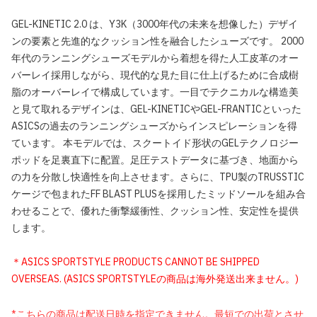
GEL-KINETIC 2.0 は、Y3K（3000年代の未来を想像した）デザイ
ンの要素と先進的なクッション性を融合したシューズです。 2000
年代のランニングシューズモデルから着想を得た人工皮革のオー
バーレイ採用しながら、現代的な見た目に仕上げるために合成樹
脂のオーバーレイで構成しています。一目でテクニカルな構造美
と見て取れるデザインは、GEL-KINETICやGEL-FRANTICといった
ASICSの過去のランニングシューズからインスピレーションを得
ています。 本モデルでは、スクートイド形状のGELテクノロジー
ポッドを足裏直下に配置。足圧テストデータに基づき、地面から
の力を分散し快適性を向上させます。さらに、TPU製のTRUSSTIC
ケージで包まれたFF BLAST PLUSを採用したミッドソールを組み合
わせることで、優れた衝撃緩衝性、クッション性、安定性を提供
します。
＊ASICS SPORTSTYLE PRODUCTS CANNOT BE SHIPPED
OVERSEAS. (ASICS SPORTSTYLEの商品は海外発送出来ません。)
*こちらの商品は配送日時を指定できません。最短での出荷とさせ