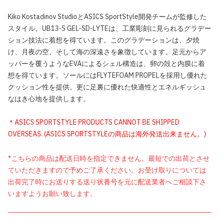
Kiko Kostadinov StudioとASICS SportStyle開発チームが監修した
スタイル。UB13-S GEL-SD-LYTEは、工業彫刻に見られるグラデー
ション技法に着想を得ています。このグラデーションは、夕焼
け、月夜の空、そして海の深遠さを象徴しています。足元からア
ッパーを覆うようなEVAによるシェル構造は、卵の殻と内膜に着
想を得ています。ソールにはFLYTEFOAM PROPELを採用し優れた
クッション性を提供。更に足裏に優れた快適性とエネルギッシュ
なはき心地を提供します。
＊ASICS SPORTSTYLE PRODUCTS CANNOT BE SHIPPED
OVERSEAS. (ASICS SPORTSTYLEの商品は海外発送出来ません。)
*こちらの商品は配送日時を指定できません。最短での出荷とさせ
ていただきますので予めご了承ください。お受け取りについては
出荷完了時にお送りする送り状番号を元に配送業者へご相談下さ
いますようお願い致します。