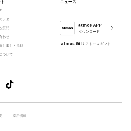
ート
ニュース
内
スレター
atmos APP
る質問
ダウンロード
合わせ
atmos Gift
アトモス ギフト
し出し / 掲載
sについて
要
採用情報