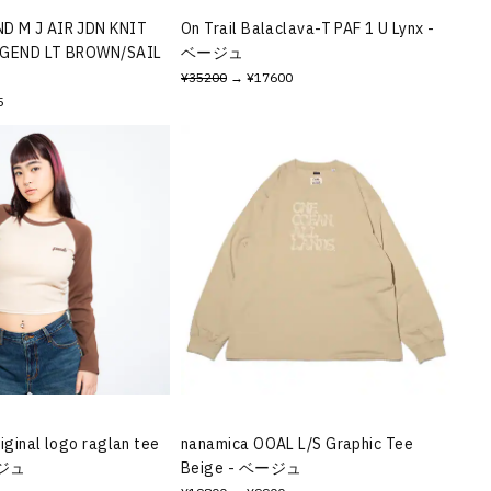
D M J AIR JDN KNIT
On Trail Balaclava-T PAF 1 U Lynx -
EGEND LT BROWN/SAIL
ベージュ
¥35200
→ ¥17600
5
iginal logo raglan tee
nanamica OOAL L/S Graphic Tee
ージュ
Beige - ベージュ