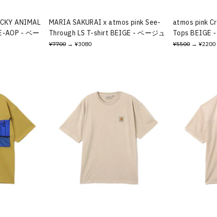
OCKY ANIMAL
MARIA SAKURAI x atmos pink See-
atmos pink C
E-AOP - ベー
Through LS T-shirt BEIGE - ベージュ
Tops BEIGE
¥7700
→ ¥3080
¥5500
→ ¥2200