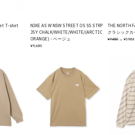
t T-shirt
NIKE AS W NSW STREET OS SS STRP
THE NORTH FA
JSY CHALK/WHITE/WHITE/(ARCTIC
クラシックカー
ORANGE) - ベージュ
¥7480
→ ¥5984
¥9,680