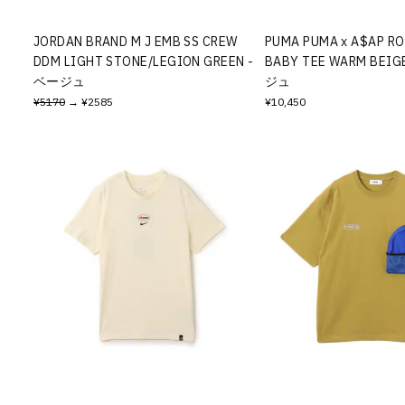
JORDAN BRAND M J EMB SS CREW
PUMA PUMA x A$AP R
DDM LIGHT STONE/LEGION GREEN -
BABY TEE WARM BEIG
ベージュ
ジュ
¥5170
→ ¥2585
¥10,450