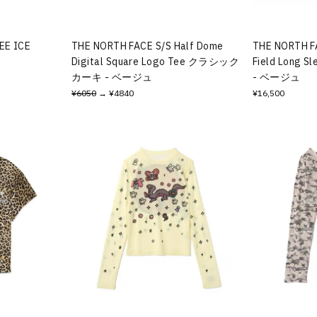
EE ICE
THE NORTH FACE S/S Half Dome
THE NORTH F
Digital Square Logo Tee クラシック
Field Long Sl
カーキ - ベージュ
- ベージュ
¥6050
→ ¥4840
¥16,500