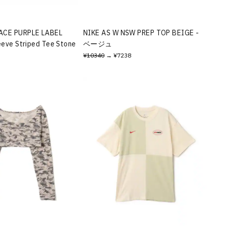
ACE PURPLE LABEL
NIKE AS W NSW PREP TOP BEIGE -
eeve Striped Tee Stone
ベージュ
¥10340
→ ¥7238