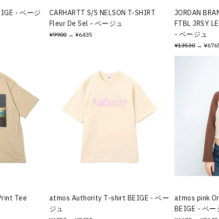
 BEIGE - ベージ
CARHARTT S/S NELSON T-SHIRT
JORDAN BRAN
Fleur De Sel - ベージュ
FTBL JRSY L
- ベージュ
¥9900
→ ¥6435
¥13530
→ ¥676
rint Tee
atmos Authority T-shirt BEIGE - ベー
atmos pink Or
ジュ
BEIGE - ベ