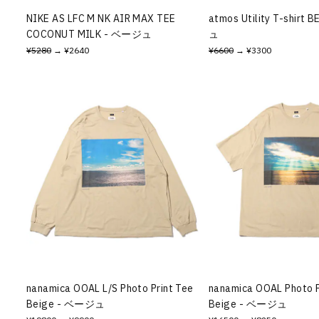
NIKE AS LFC M NK AIR MAX TEE
atmos Utility T-shirt
COCONUT MILK - ベージュ
ュ
¥5280
→ ¥2640
¥6600
→ ¥3300
nanamica OOAL L/S Photo Print Tee
nanamica OOAL Photo P
Beige - ベージュ
Beige - ベージュ