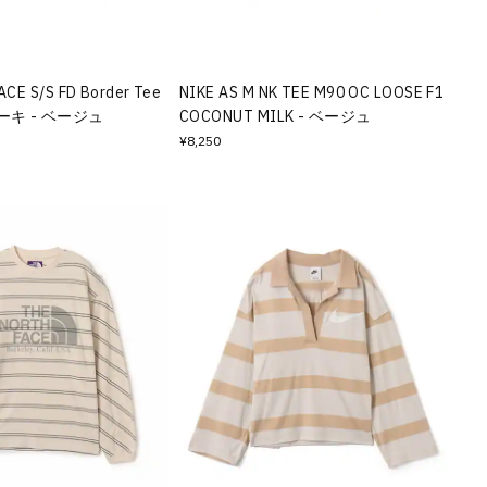
CE S/S FD Border Tee
NIKE AS M NK TEE M90 OC LOOSE F1
キ - ベージュ
COCONUT MILK - ベージュ
¥8,250