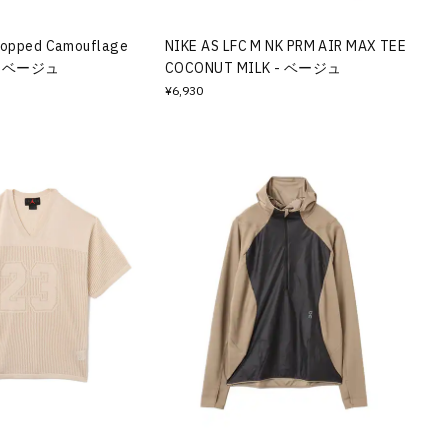
ropped Camouflage
NIKE AS LFC M NK PRM AIR MAX TEE
 - ベージュ
COCONUT MILK - ベージュ
¥6,930