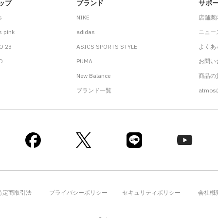
ップ
ブランド
サポ
s
NIKE
店舗案
 pink
adidas
ニュー
O 23
ASICS SPORTS STYLE
よくあ
.D
PUMA
お問い
New Balance
商品の貸
ブランド一覧
atmo
特定商取引法
プライバシーポリシー
セキュリティポリシー
会社概