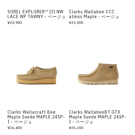
SOREL EXPLORER™ III NW
Clarks Wallabee CCC
LACE WP TAWNY - ベージュ
atmos Maple - ベージュ
¥20,900
¥33,000
Clarks Wallacraft Bee
Clarks WallabeeBT.GTX
Maple Suede MAPLE 24SP-
Maple Suede MAPLE 24SP-
I - ベージュ
I - ベージュ
¥26,400
¥35,200