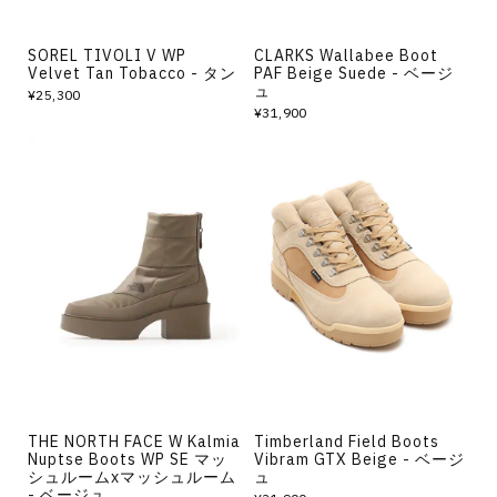
SOREL TIVOLI V WP
CLARKS Wallabee Boot
Velvet Tan Tobacco - タン
PAF Beige Suede - ベージ
ュ
¥25,300
¥31,900
THE NORTH FACE W Kalmia
Timberland Field Boots
Nuptse Boots WP SE マッ
Vibram GTX Beige - ベージ
シュルームxマッシュルーム
ュ
- ベージュ