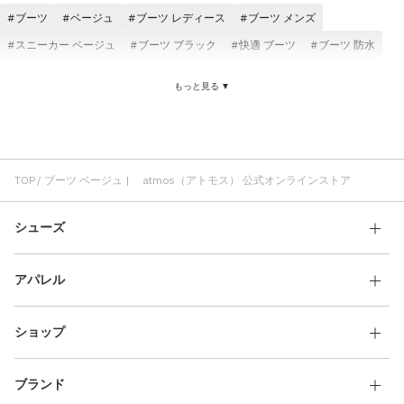
ブーツ
ベージュ
ブーツ レディース
ブーツ メンズ
スニーカー ベージュ
ブーツ ブラック
快適 ブーツ
ブーツ 防水
ブーツ 耐久性
ブーツ ウォータープルーフ
ブーツ Clarks
もっと見る ▼
ブーツ スウェード
ブーツ 軽い
ブーツ クッション性
パンツ ベージュ
メンズ ベージュ
ジャケット ベージュ
Tシャツ ベージュ
ベージュ ロングパンツ
atmos ベージュ
サンダル ベージュ
快適 ベージュ
TOP
ブーツ ベージュ | atmos（アトモス） 公式オンラインストア
シューズ
アパレル
ショップ
ブランド