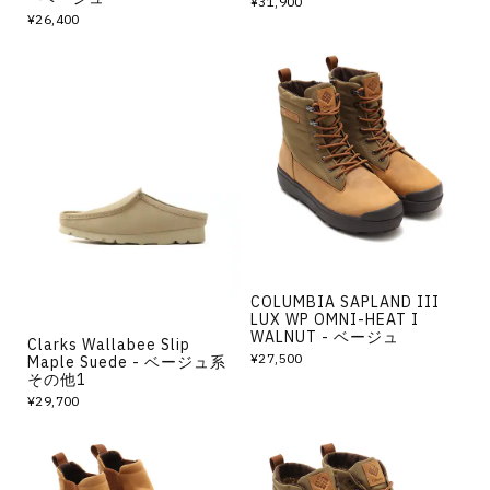
¥31,900
¥26,400
COLUMBIA SAPLAND III
LUX WP OMNI-HEAT I
WALNUT - ベージュ
Clarks Wallabee Slip
¥27,500
Maple Suede - ベージュ系
その他1
¥29,700