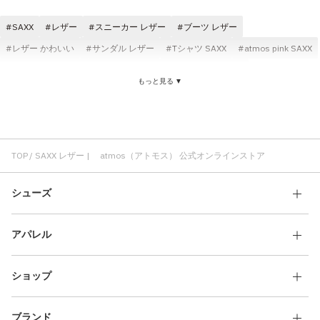
その他
SAXX
レザー
スニーカー レザー
ブーツ レザー
すべてのウェア
レザー かわいい
サンダル レザー
Tシャツ SAXX
atmos pink SAXX
ジャケット レザー
レザー 耐久性
クラシック レザー
もっと見る ▼
ローファー レザー
SAXX レディース
パンツ SAXX
コラボ レザー
定番モデル レザー
SAXX コスパ
ロングパンツ SAXX
ANNA SUI NYC レザー
軽い SAXX
FUBU SAXX
快適 SAXX
TOP
SAXX レザー | atmos（アトモス） 公式オンラインストア
シューズ
アパレル
ショップ
ブランド