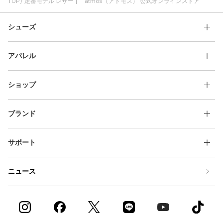
ローファー 定番モデル
歩きやすい 定番モデル
ローファー レザー
TOP
定番モデル レザー | atmos（アトモス） 公式オンラインストア
定番モデル PUMA
クラシック 定番モデル
コラボ レザー
シューズ
アパレル
ショップ
ブランド
サポート
ニュース