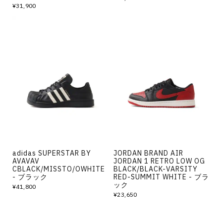
¥31,900
adidas SUPERSTAR BY
JORDAN BRAND AIR
AVAVAV
JORDAN 1 RETRO LOW OG
CBLACK/MISSTO/OWHITE
BLACK/BLACK-VARSITY
- ブラック
RED-SUMMIT WHITE - ブラ
ック
¥41,800
¥23,650