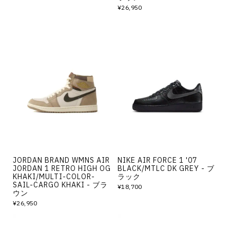
¥26,950
JORDAN BRAND WMNS AIR
NIKE AIR FORCE 1 '07
JORDAN 1 RETRO HIGH OG
BLACK/MTLC DK GREY - ブ
KHAKI/MULTI-COLOR-
ラック
SAIL-CARGO KHAKI - ブラ
¥18,700
ウン
¥26,950