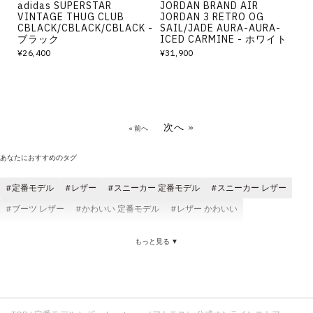
adidas SUPERSTAR
JORDAN BRAND AIR
VINTAGE THUG CLUB
JORDAN 3 RETRO OG
CBLACK/CBLACK/CBLACK -
SAIL/JADE AURA-AURA-
ブラック
ICED CARMINE - ホワイト
¥26,400
¥31,900
次へ »
« 前へ
あなたにおすすめのタグ
定番モデル
レザー
スニーカー 定番モデル
スニーカー レザー
ブーツ レザー
かわいい 定番モデル
レザー かわいい
サンダル レザー
快適 定番モデル
定番モデル メンズ
もっと見る ▼
定番モデル レディース
定番モデル JORDAN BRAND
ジャケット レザー
レザー 耐久性
定番モデル スニーカー初心者におすすめ
クラシック レザー