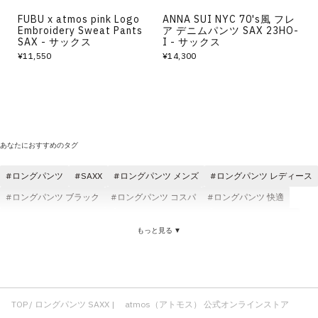
FUBU x atmos pink Logo
ANNA SUI NYC 70's風 フレ
Embroidery Sweat Pants
ア デニムパンツ SAX 23HO-
SAX - サックス
I - サックス
¥11,550
¥14,300
あなたにおすすめのタグ
ロングパンツ
SAXX
ロングパンツ メンズ
ロングパンツ レディース
ロングパンツ ブラック
ロングパンツ コスパ
ロングパンツ 快適
ロングパンツ atmos pink
ロングパンツ atmos
ロングパンツ 刺繍
もっと見る ▼
コットン素材 ロングパンツ
ロングパンツ デニム
ロングパンツ クラシック
Tシャツ SAXX
atmos pink SAXX
SAXX レディース
パンツ SAXX
SAXX コスパ
コットン素材 SAXX
ゆったり SAXX
FUBU SAXX
軽い SAXX
TOP
ロングパンツ SAXX | atmos（アトモス） 公式オンラインストア