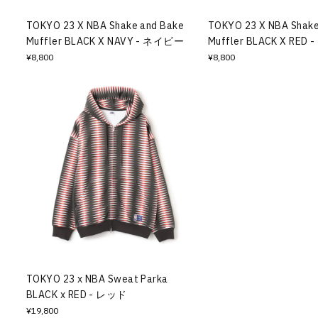
その他
TOKYO 23 X NBA Shake and Bake
TOKYO 23 X NBA Shake
Muffler BLACK X NAVY - ネイビー
Muffler BLACK X RED
すべてのウェア
¥8,800
¥8,800
TOKYO 23 x NBA Sweat Parka
BLACK x RED - レッド
¥19,800