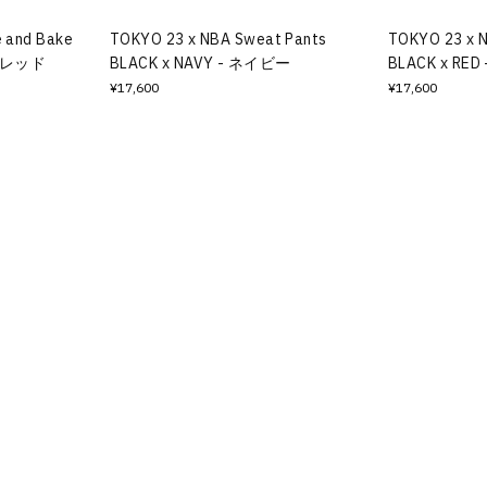
 and Bake
TOKYO 23 x NBA Sweat Pants
TOKYO 23 x 
 - レッド
BLACK x NAVY - ネイビー
BLACK x RE
¥17,600
¥17,600