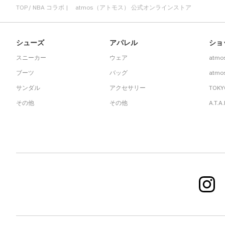
TOP
NBA コラボ | atmos（アトモス） 公式オンラインストア
シューズ
アパレル
ショ
スニーカー
ウェア
atmo
ブーツ
バッグ
atmos
サンダル
アクセサリー
TOKY
その他
その他
A.T.A