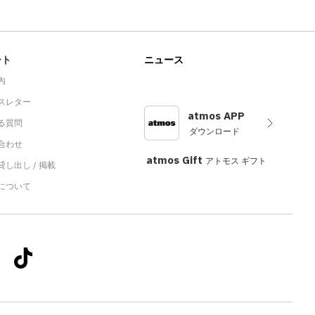
ート
ニュース
内
スレター
atmos APP
る質問
ダウンロード
合わせ
atmos Gift
アトモス ギフト
し出し / 掲載
sについて