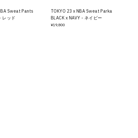
NBA Sweat Pants
TOKYO 23 x NBA Sweat Parka
D - レッド
BLACK x NAVY - ネイビー
¥19,800