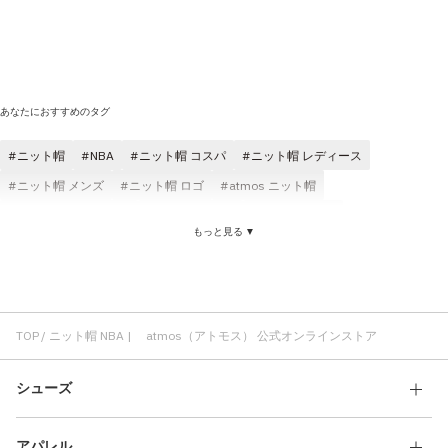
あなたにおすすめのタグ
ニット帽
NBA
ニット帽 コスパ
ニット帽 レディース
ニット帽 メンズ
ニット帽 ロゴ
atmos ニット帽
ニット帽 atmos pink
TOKYO23 NBA
ニット帽 刺繍
もっと見る ▼
ニット帽 ブラック
ニット帽 アクリル
ニット帽 シンプル
グレー ニット帽
NBA パンツ
NBA メンズ
コスパ NBA
Tシャツ NBA
ハーフパンツ NBA
インパクト NBA
NBA ロゴ
NBA コラボ
TOP
ニット帽 NBA | atmos（アトモス） 公式オンラインストア
シューズ
アパレル