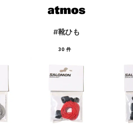
#靴ひも
30 件