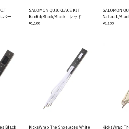
KIT
SALOMON QUICKLACE KIT
SALOMON QU
- シルバー
RacRd/Black/Black - レッド
Natural./Bl
¥1,100
¥1,100
es Black
KicksWrap The Shoelaces White
KicksWrap Th