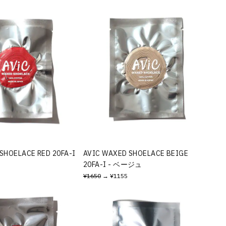
SHOELACE RED 20FA-I
AVIC WAXED SHOELACE BEIGE
20FA-I - ベージュ
¥1650
→ ¥1155