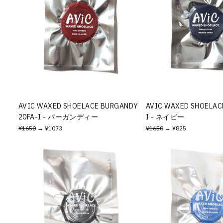
AVIC WAXED SHOELACE BURGANDY
AVIC WAXED SHOELACE
20FA-I - バーガンディー
I - ネイビー
¥1650
→ ¥1073
¥1650
→ ¥825