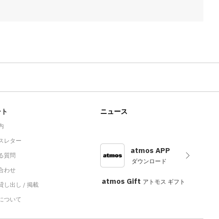
ート
ニュース
内
スレター
atmos APP
る質問
ダウンロード
合わせ
atmos Gift
アトモス ギフト
し出し / 掲載
sについて