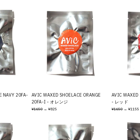
 NAVY 20FA-
AVIC WAXED SHOELACE ORANGE
AVIC WAXED 
20FA-I - オレンジ
- レッド
¥1650
→ ¥825
¥1650
→ ¥1155