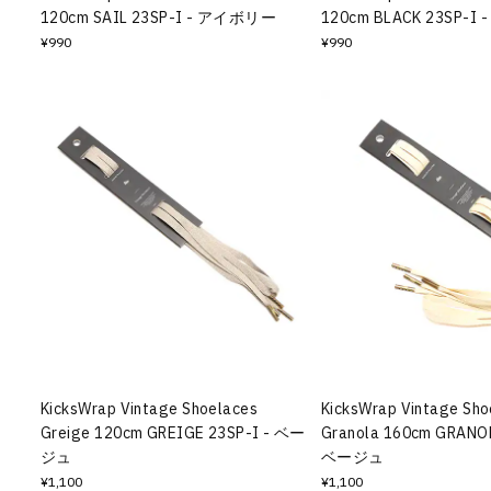
120cm SAIL 23SP-I - アイボリー
120cm BLACK 23SP-I
¥990
¥990
KicksWrap Vintage Shoelaces
KicksWrap Vintage Sho
Greige 120cm GREIGE 23SP-I - ベー
Granola 160cm GRANOL
ジュ
ベージュ
¥1,100
¥1,100