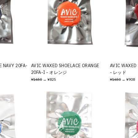
 NAVY 20FA-
AVIC WAXED SHOELACE ORANGE
AVIC WAXED 
20FA-I - オレンジ
- レッド
¥1650
→ ¥825
¥1650
→ ¥908