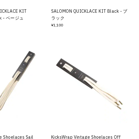
ICKLACE KIT
SALOMON QUICKLACE KIT Black - ブ
ack - ベージュ
ラック
¥1,100
e Shoelaces Sail
KicksWrap Vintage Shoelaces Off