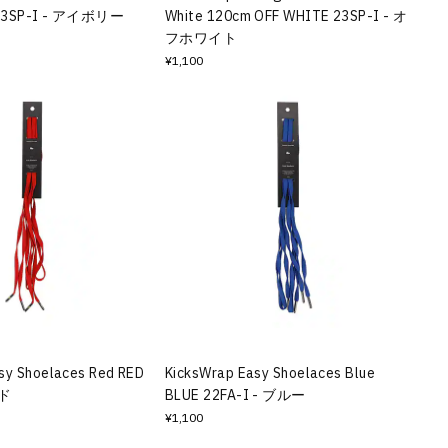
 23SP-I - アイボリー
White 120cm OFF WHITE 23SP-I - オ
フホワイト
¥1,100
sy Shoelaces Red RED
KicksWrap Easy Shoelaces Blue
ッド
BLUE 22FA-I - ブルー
¥1,100