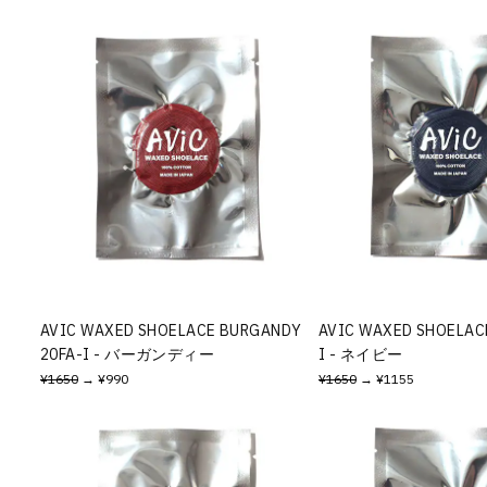
AVIC WAXED SHOELACE BURGANDY
AVIC WAXED SHOELACE
20FA-I - バーガンディー
I - ネイビー
¥1650
→ ¥990
¥1650
→ ¥1155