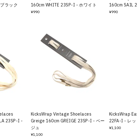
 - ブラック
160cm WHITE 23SP-I - ホワイト
160cm SAIL
¥990
¥990
elaces
KicksWrap Vintage Shoelaces
KicksWrap Ea
A 23SP-I -
Greige 160cm GREIGE 23SP-I - ベー
22FA-I - レ
ジュ
¥1,100
¥1,100