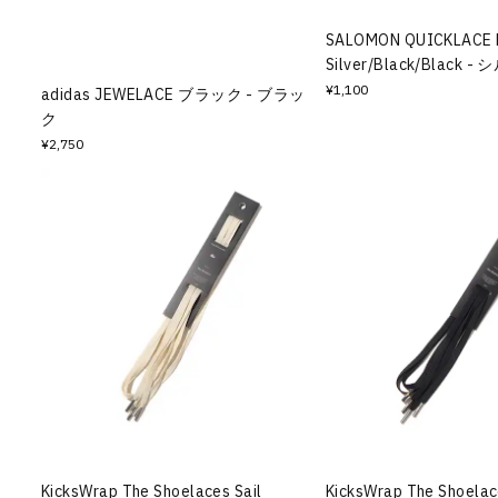
その他
SALOMON QUICKLACE 
Silver/Black/Black 
すべてのウェア
¥1,100
adidas JEWELACE ブラック - ブラッ
ク
¥2,750
KicksWrap The Shoelaces Sail
KicksWrap The Shoelac