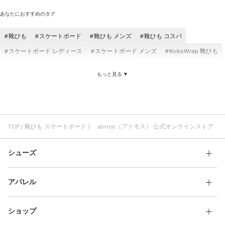
あなたにおすすめのタグ
靴ひも
スケートボード
靴ひも メンズ
靴ひも コスパ
スケートボード レディース
スケートボード メンズ
KicksWrap 靴ひも
スケートボード コラボ
靴ひも ローカット
もっと見る ▼
スケートボード マルチカラー
靴ひも レディース
スケートボード Acky Bright
スケートボード TOKYO23
AVIC 靴ひも
靴ひも 日本製
靴ひも ハイカット
スケートボード 漫画
スケートボード コスパ
日本製 スケートボード
靴ひも 発色
TOP
靴ひも スケートボード | atmos（アトモス） 公式オンラインストア
スケートボード AVIC
靴ひも ヴィンテージ
シューズ
アパレル
ショップ