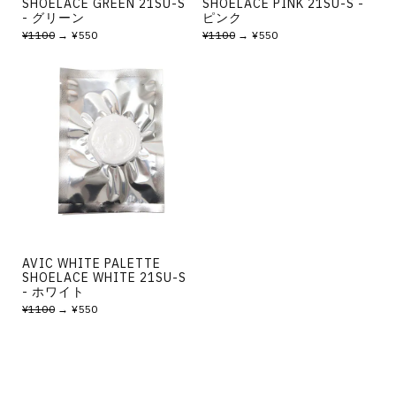
SHOELACE GREEN 21SU-S
SHOELACE PINK 21SU-S -
- グリーン
ピンク
¥1100
→ ¥550
¥1100
→ ¥550
AVIC WHITE PALETTE
SHOELACE WHITE 21SU-S
- ホワイト
¥1100
→ ¥550