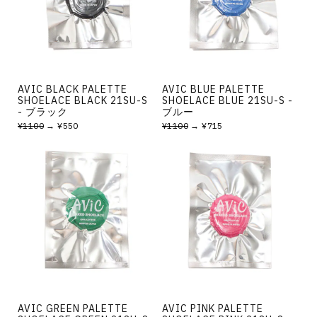
その他
すべてのウェア
AVIC BLACK PALETTE
AVIC BLUE PALETTE
SHOELACE BLACK 21SU-S
SHOELACE BLUE 21SU-S -
- ブラック
ブルー
¥1100
→ ¥550
¥1100
→ ¥715
AVIC GREEN PALETTE
AVIC PINK PALETTE