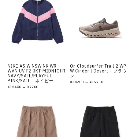
NIKE AS W NSW NK WR
On Cloudsurfer Trail 2 WP
WVN UV FZ JKT MIDNIGHT
W Cinder | Desert - ブラウ
NAVY/SAIL/PLAYFUL
ン
PINK/SAIL - ネイビー
¥24200
→ ¥15730
¥15400
→ ¥7700