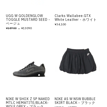
UGG W GOLDENGLOW
Clarks Wallabee.GTX
TOGGLE MUSTARD SEED -
White Leather - ホワイト
ベージュ
¥34,100
¥18700
→ ¥13090
NIKE W SHOX Z SP NAKED
NIKE AS W NSW BUBBLE
MTLC HEMATITE/BLACK-
SKIRT BLACK - ブラック
WOLF GREY - ブラック