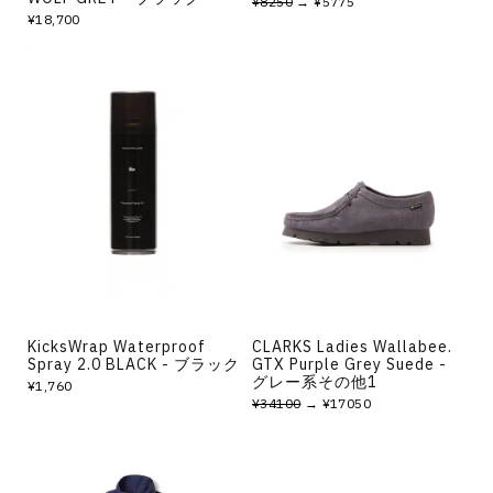
¥8250
→ ¥5775
¥18,700
KicksWrap Waterproof
CLARKS Ladies Wallabee.
Spray 2.0 BLACK - ブラック
GTX Purple Grey Suede -
グレー系その他1
¥1,760
¥34100
→ ¥17050