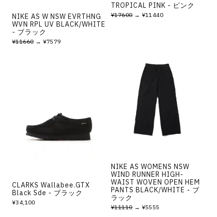
TROPICAL PINK - ピンク
¥17600
→ ¥11440
NIKE AS W NSW EVRTHNG
WVN RPL UV BLACK/WHITE
- ブラック
¥11660
→ ¥7579
NIKE AS WOMENS NSW
WIND RUNNER HIGH-
WAIST WOVEN OPEN HEM
CLARKS Wallabee.GTX
PANTS BLACK/WHITE - ブ
Black Sde - ブラック
ラック
¥34,100
¥11110
→ ¥5555