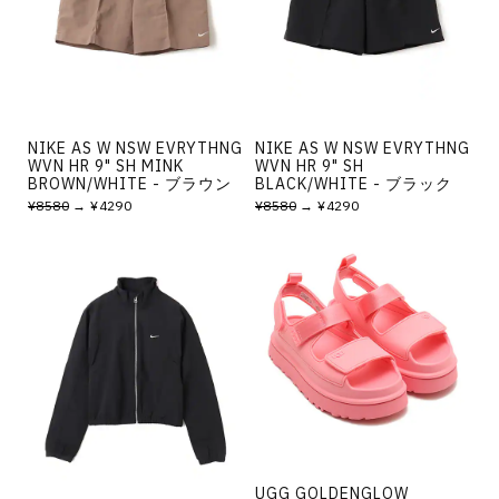
NIKE AS W NSW EVRYTHNG
NIKE AS W NSW EVRYTHNG
WVN HR 9" SH MINK
WVN HR 9" SH
BROWN/WHITE - ブラウン
BLACK/WHITE - ブラック
¥8580
→ ¥4290
¥8580
→ ¥4290
UGG GOLDENGLOW