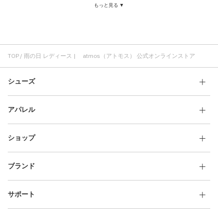
もっと見る ▼
メンズ レディース
レディース クラシック
サンダル レディース
スニーカー 雨の日
サンダル 雨の日
ブーツ 雨の日
ゆったり 雨の日
雨の日 パンツ
雨の日 ジャケット
厚底 雨の日
高耐久パフォーマンス 雨の日
TOP
雨の日 レディース | atmos（アトモス） 公式オンラインストア
シューズ
アパレル
ショップ
ブランド
サポート