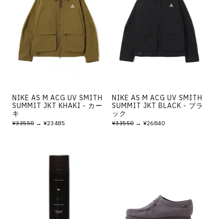
NIKE AS M ACG UV SMITH
NIKE AS M ACG UV SMITH
SUMMIT JKT KHAKI - カー
SUMMIT JKT BLACK - ブラ
キ
ック
¥33550
→ ¥23485
¥33550
→ ¥26840