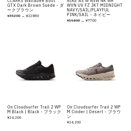
CLARKS Wallabee Boot
NIKE AS W NSW NK WR
GTX Dark Brown Suede - ダ
WVN UV FZ JKT MIDNIGHT
ークブラウン
NAVY/SAIL/PLAYFUL
PINK/SAIL - ネイビー
¥35200
→ ¥22880
¥15400
→ ¥7700
On Cloudsurfer Trail 2 WP
On Cloudsurfer Trail 2 WP
M Black | Black - ブラック
M Cinder | Desert - ブラウ
ン
¥24,200
¥24,200