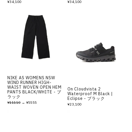
¥34,100
¥34,100
NIKE AS WOMENS NSW
WIND RUNNER HIGH-
WAIST WOVEN OPEN HEM
On Cloudvista 2
PANTS BLACK/WHITE - ブ
Waterproof M Black |
ラック
Eclipse - ブラック
¥11110
→ ¥5555
¥23,100