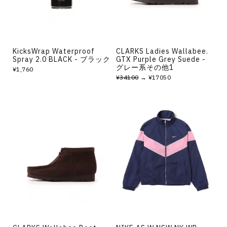
KicksWrap Waterproof
CLARKS Ladies Wallabee.
Spray 2.0 BLACK - ブラック
GTX Purple Grey Suede -
グレー系その他1
¥1,760
¥34100
→ ¥17050