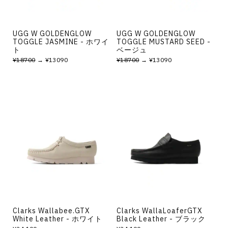
UGG W GOLDENGLOW
UGG W GOLDENGLOW
TOGGLE JASMINE - ホワイ
TOGGLE MUSTARD SEED -
ト
ベージュ
¥18700
→ ¥13090
¥18700
→ ¥13090
Clarks Wallabee.GTX
Clarks WallaLoaferGTX
White Leather - ホワイト
Black Leather - ブラック