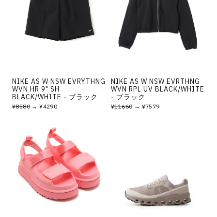
NIKE AS W NSW EVRYTHNG
NIKE AS W NSW EVRTHNG
WVN HR 9" SH
WVN RPL UV BLACK/WHITE
BLACK/WHITE - ブラック
- ブラック
¥8580
→ ¥4290
¥11660
→ ¥7579