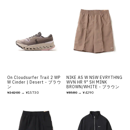
On Cloudsurfer Trail 2 WP
NIKE AS W NSW EVRYTHNG
W Cinder | Desert - ブラウ
WVN HR 9" SH MINK
ン
BROWN/WHITE - ブラウン
¥24200
→ ¥15730
¥8580
→ ¥4290