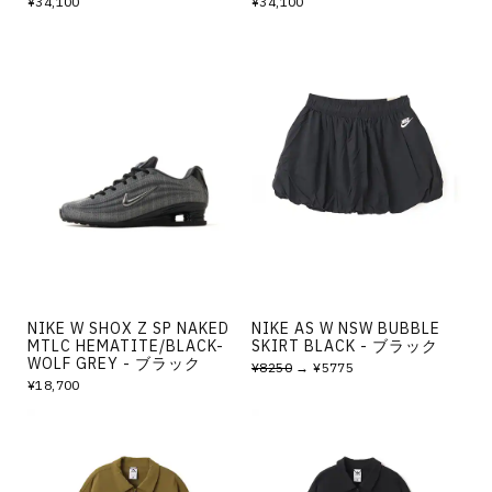
¥34,100
¥34,100
NIKE W SHOX Z SP NAKED
NIKE AS W NSW BUBBLE
MTLC HEMATITE/BLACK-
SKIRT BLACK - ブラック
WOLF GREY - ブラック
¥8250
→ ¥5775
¥18,700