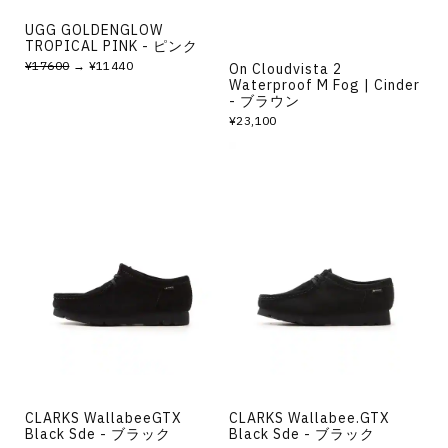
UGG GOLDENGLOW
TROPICAL PINK - ピンク
¥17600
→ ¥11440
On Cloudvista 2
Waterproof M Fog | Cinder
- ブラウン
¥23,100
CLARKS WallabeeGTX
CLARKS Wallabee.GTX
Black Sde - ブラック
Black Sde - ブラック