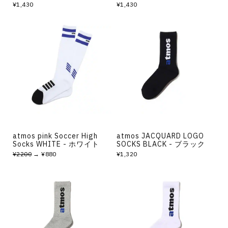
¥1,430
¥1,430
atmos pink Soccer High
atmos JACQUARD LOGO
Socks WHITE - ホワイト
SOCKS BLACK - ブラック
¥2200
→ ¥880
¥1,320