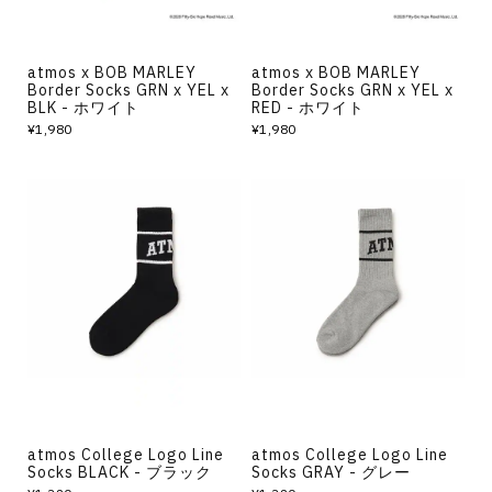
atmos x BOB MARLEY
atmos x BOB MARLEY
Border Socks GRN x YEL x
Border Socks GRN x YEL x
BLK - ホワイト
RED - ホワイト
¥1,980
¥1,980
atmos College Logo Line
atmos College Logo Line
Socks BLACK - ブラック
Socks GRAY - グレー