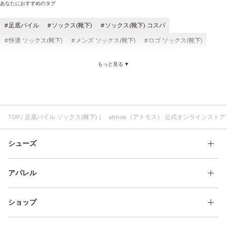
あなたにおすすめのタグ
足底パイル
ソックス(靴下)
ソックス(靴下) コスパ
快適 ソックス(靴下)
メンズ ソックス(靴下)
ロゴ ソックス(靴下)
ソックス(靴下) クッション性
レディース ソックス(靴下)
もっと見る ▼
ホワイト ソックス(靴下)
atmos ソックス(靴下)
ブラック ソックス(靴下)
ソックス(靴下) 伸縮性
足底パイル 制菌
足底パイル 快適
足底パイル クッション性
足底パイル 伸縮性
足底パイル フィット感
足底パイル ジャガード
足底パイル パイル編み
TOP
足底パイル ソックス(靴下) | atmos（アトモス） 公式オンラインストア
足底パイル atmos
足底パイル ロゴ
足底パイル メンズ
シューズ
アパレル
ショップ