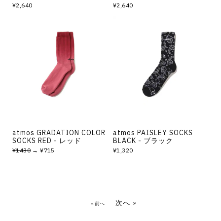
¥2,640
¥2,640
atmos GRADATION COLOR
atmos PAISLEY SOCKS
SOCKS RED - レッド
BLACK - ブラック
¥1430
→ ¥715
¥1,320
次へ »
« 前へ