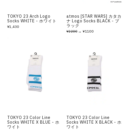
TOKYO 23 Arch Logo
atmos [STAR WARS] カタカ
Socks WHITE - ホワイト
ナ Logo Socks BLACK - ブ
ラック
¥1,430
¥2200
→ ¥1100
TOKYO 23 Color Line
TOKYO 23 Color Line
Socks WHITE X BLUE - ホ
Socks WHITE X BLACK - ホ
ワイト
ワイト