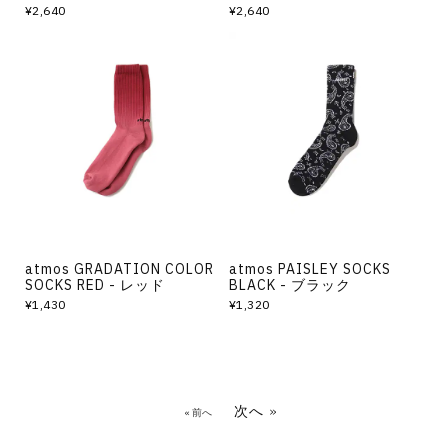
¥2,640
¥2,640
atmos GRADATION COLOR
atmos PAISLEY SOCKS
SOCKS RED - レッド
BLACK - ブラック
¥1,430
¥1,320
次へ »
« 前へ