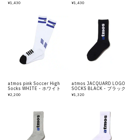
¥1,430
¥1,430
atmos pink Soccer High
atmos JACQUARD LOGO
Socks WHITE - ホワイト
SOCKS BLACK - ブラック
¥2,200
¥1,320