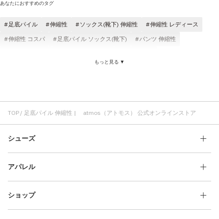
あなたにおすすめのタグ
足底パイル
伸縮性
ソックス(靴下) 伸縮性
伸縮性 レディース
伸縮性 コスパ
足底パイル ソックス(靴下)
パンツ 伸縮性
Tシャツ 伸縮性
伸縮性 atmos pink
伸縮性 快適
もっと見る ▼
ロングパンツ 伸縮性
インナー 伸縮性
伸縮性 ロゴ
伸縮性 NIKE
足底パイル 制菌
足底パイル 快適
足底パイル クッション性
足底パイル フィット感
足底パイル ジャガード
足底パイル パイル編み
足底パイル atmos
足底パイル ロゴ
TOP
足底パイル 伸縮性 | atmos（アトモス） 公式オンラインストア
シューズ
アパレル
ショップ