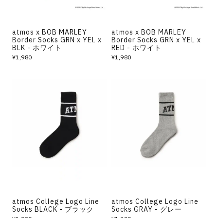
atmos x BOB MARLEY
atmos x BOB MARLEY
Border Socks GRN x YEL x
Border Socks GRN x YEL x
BLK - ホワイト
RED - ホワイト
¥1,980
¥1,980
atmos College Logo Line
atmos College Logo Line
Socks BLACK - ブラック
Socks GRAY - グレー