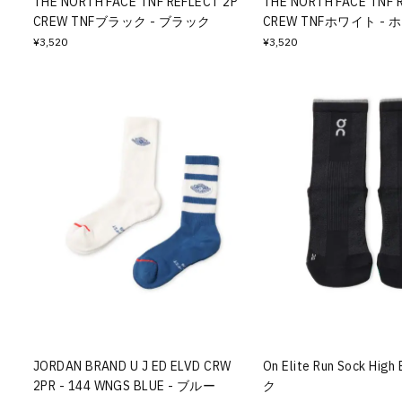
THE NORTH FACE TNF REFLECT 2P
THE NORTH FACE TNF 
CREW TNFブラック - ブラック
CREW TNFホワイト -
¥3,520
¥3,520
JORDAN BRAND U J ED ELVD CRW
On Elite Run Sock Hig
2PR - 144 WNGS BLUE - ブルー
ク