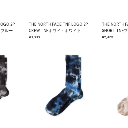
LOGO 2P
THE NORTH FACE TNF LOGO 2P
THE NORTH F
- ブルー
CREW TNFホワイ - ホワイト
SHORT TN
¥3,080
¥2,420