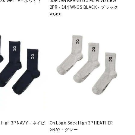
ocks WHITE - ホワイト
JORDAN BRAND U J ED ELVD CRW
2PR - 144 WNGS BLACK - ブラック
¥3,410
k High 3P NAVY - ネイビ
On Logo Sock High 3P HEATHER
GRAY - グレー