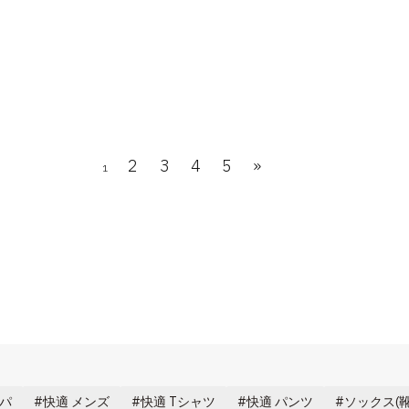
2
3
4
5
»
1
スパ
快適 メンズ
快適 Tシャツ
快適 パンツ
ソックス(靴