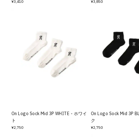
¥3,410
¥3,850
On Logo Sock Mid 3P WHITE - ホワイ
On Logo Sock Mid 3P
ト
ク
¥2,750
¥2,750