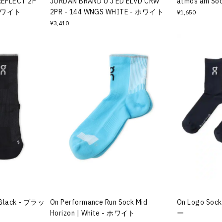
REFLECT 2P
JORDAN BRAND U J ED ELVD CRW
atmos am S
 ホワイト
2PR - 144 WNGS WHITE - ホワイト
¥1,650
¥3,410
h Black - ブラッ
On Performance Run Sock Mid
On Logo Soc
Horizon | White - ホワイト
ー