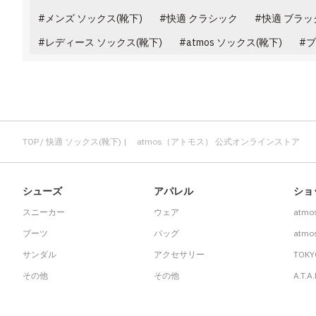
メンズ ソックス(靴下)
快適 クラシック
快適 ブラッ
レディース ソックス(靴下)
atmos ソックス(靴下)
ブ
TOP
快適 ソックス(靴下) | atmos（アトモス） 公式オンラインストア
シューズ
アパレル
ショ
スニーカー
ウェア
atmo
ブーツ
バッグ
atmos
サンダル
アクセサリー
TOKY
その他
その他
A.T.A