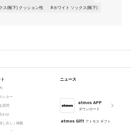
クス(靴下) クッション性
ホワイト ソックス(靴下)
ート
ニュース
内
スレター
atmos APP
る質問
ダウンロード
合わせ
atmos Gift
アトモス ギフト
し出し / 掲載