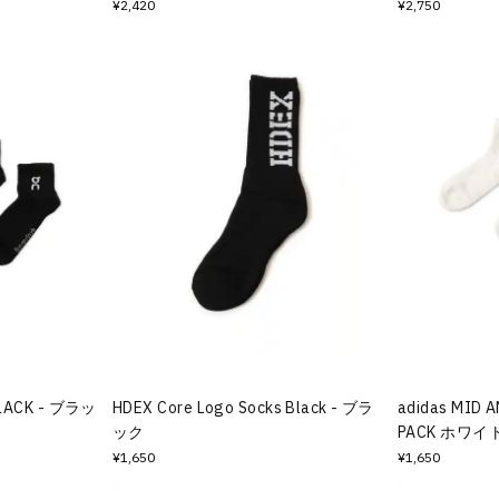
¥2,420
¥2,750
 BLACK - ブラッ
HDEX Core Logo Socks Black - ブラ
adidas MID A
ック
PACK ホワイ
¥1,650
¥1,650