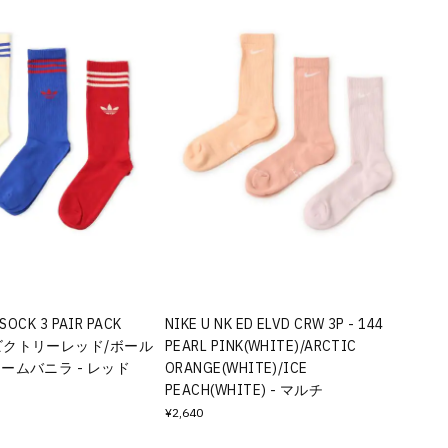
 SOCK 3 PAIR PACK
NIKE U NK ED ELVD CRW 3P - 144
ムビクトリーレッド/ボール
PEARL PINK(WHITE)/ARCTIC
ームバニラ - レッド
ORANGE(WHITE)/ICE
PEACH(WHITE) - マルチ
¥2,640