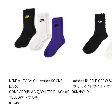
NIKE x LEGO® Collection SOCKS
adidas RUFFLE CREW S
DARK
ブラック/ホワイト - 
CONCORD(BLACK)/WHITE(BLACK)/BLACK(TOUR
¥2,970
YELLOW) - マルチ
¥3,740