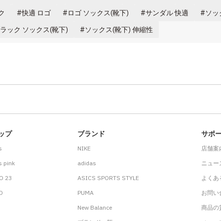
ク
快適 ロゴ
ロゴ ソックス(靴下)
サンダル 快適
ソッ
ラック ソックス(靴下)
ソックス(靴下) 伸縮性
ップ
ブランド
サポ
s
NIKE
店舗案
 pink
adidas
ニュー
O 23
ASICS SPORTS STYLE
よくあ
.D
PUMA
お問い
New Balance
商品の貸