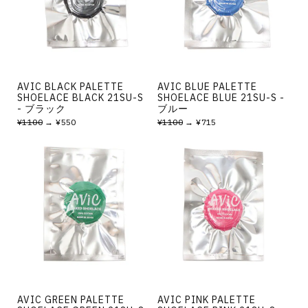
その他
すべてのウェア
AVIC BLACK PALETTE
AVIC BLUE PALETTE
SHOELACE BLACK 21SU-S
SHOELACE BLUE 21SU-S -
- ブラック
ブルー
¥1100
→ ¥550
¥1100
→ ¥715
AVIC GREEN PALETTE
AVIC PINK PALETTE