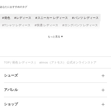
あなたにおすすめのタグ
発色
レディース
スニーカー レディース
パンツ レディース
Tシャツ レディース
快適 レディース
ロングパンツ レディース
コスパ レディース
ジャケット レディース
adidas レディース
もっと見る ▼
メンズ レディース
レディース クラシック
サンダル レディース
靴ひも 発色
発色 コスパ
日本製 発色
発色 AVIC
発色 メンズ
スケートボード 発色
発色 ローカット
TOP
発色 レディース | atmos（アトモス） 公式オンラインストア
シューズ
アパレル
ショップ