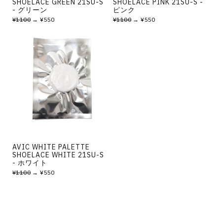
SHOELACE GREEN 21SU-S
SHOELACE PINK 21SU-S -
- グリーン
ピンク
¥1100
→ ¥550
¥1100
→ ¥550
AVIC WHITE PALETTE
SHOELACE WHITE 21SU-S
- ホワイト
¥1100
→ ¥550