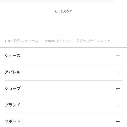
ジャケット レディース
コスパ レディース
adidas レディース
もっと見る ▼
メンズ レディース
レディース クラシック
サンダル レディース
洗剤 コスパ
メンズ 洗剤
洗剤 クリーニング
ジェイソンマーク 洗剤
洗剤 クリア
洗剤 JASON MARKK
TOP
洗剤 レディース | atmos（アトモス） 公式オンラインストア
シューズ
アパレル
ショップ
ブランド
サポート