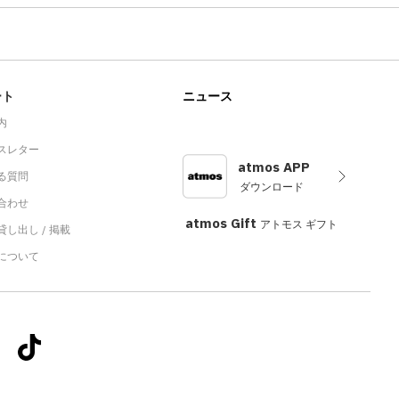
ート
ニュース
内
スレター
atmos APP
る質問
ダウンロード
合わせ
atmos Gift
アトモス ギフト
し出し / 掲載
sについて