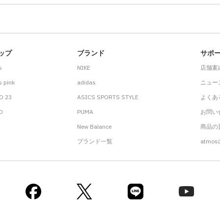
ップ
ブランド
サポ
s
NIKE
店舗案
 pink
adidas
ニュー
O 23
ASICS SPORTS STYLE
よくあ
.D
PUMA
お問い
New Balance
商品の貸
ブランド一覧
atmo