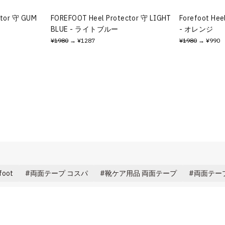
ctor 守 GUM
FOREFOOT Heel Protector 守 LIGHT
Forefoot Hee
BLUE - ライトブルー
- オレンジ
¥1980
→ ¥1287
¥1980
→ ¥990
oot
両面テープ コスパ
靴ケア用品 両面テープ
両面テー