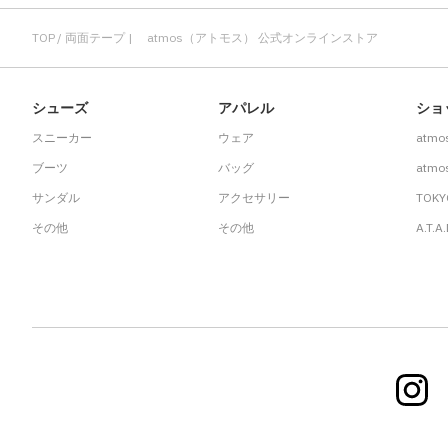
TOP
両面テープ | atmos（アトモス） 公式オンラインストア
シューズ
アパレル
ショ
スニーカー
ウェア
atmo
ブーツ
バッグ
atmos
サンダル
アクセサリー
TOKY
その他
その他
A.T.A