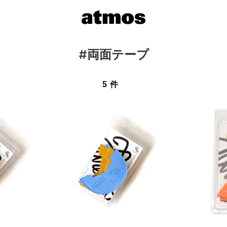
#両面テープ
5 件