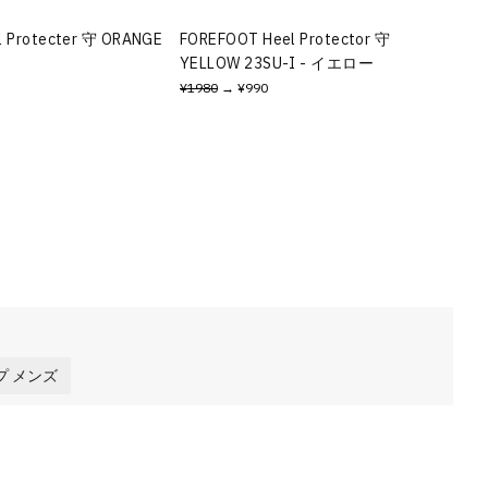
l Protecter 守 ORANGE
FOREFOOT Heel Protector 守
YELLOW 23SU-I - イエロー
¥1980
→ ¥990
プ メンズ