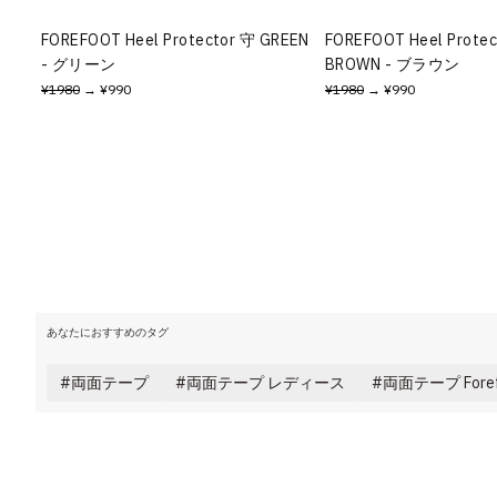
その他
FOREFOOT Heel Protector 守 GREEN
FOREFOOT Heel Prote
- グリーン
BROWN - ブラウン
すべてのウェア
¥1980
→ ¥990
¥1980
→ ¥990
あなたにおすすめのタグ
両面テープ
両面テープ レディース
両面テープ Foref