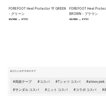
その他
FOREFOOT Heel Protector 守 GREEN
FOREFOOT Heel Prote
- グリーン
BROWN - ブラウン
すべてのウェア
¥1980
→ ¥990
¥1980
→ ¥990
あなたにおすすめのタグ
両面テープ
コスパ
Tシャツ コスパ
atmos pin
サンダル コスパ
ニット コスパ
コラボ コスパ