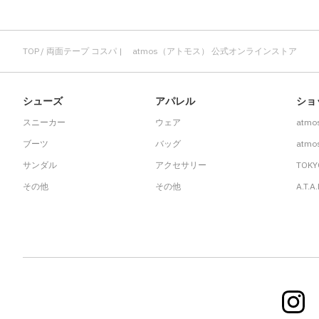
TOP
両面テープ コスパ | atmos（アトモス） 公式オンラインストア
シューズ
アパレル
ショ
スニーカー
ウェア
atmo
ブーツ
バッグ
atmos
サンダル
アクセサリー
TOKY
その他
その他
A.T.A