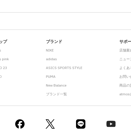
ップ
ブランド
サポ
s
NIKE
店舗案
 pink
adidas
ニュー
O 23
ASICS SPORTS STYLE
よくあ
.D
PUMA
お問い
New Balance
商品の貸
ブランド一覧
atmo