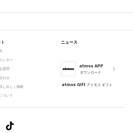
ート
ニュース
内
スレター
atmos APP
る質問
ダウンロード
合わせ
atmos Gift
アトモス ギフト
し出し / 掲載
sについて