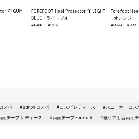
ctor 守 GUM
FOREFOOT Heel Protector 守 LIGHT
Forefoot Hee
BLUE - ライトブルー
- オレンジ
¥1980
→ ¥1287
¥1980
→ ¥990
k コスパ
atmos コスパ
コスパ レディース
スニーカー コス
両面テープ レディース
両面テープ Forefoot
靴ケア用品 両面