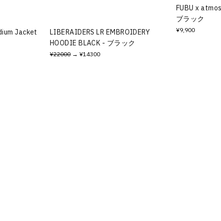
FUBU x atmos
ブラック
¥9,900
dium Jacket
LIBERAIDERS LR EMBROIDERY
HOODIE BLACK - ブラック
¥22000
→ ¥14300