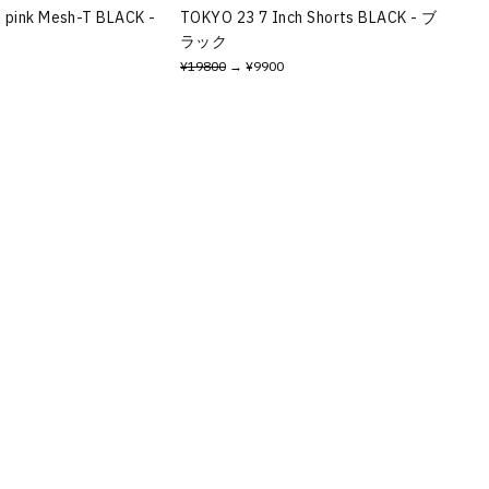
 pink Mesh-T BLACK -
TOKYO 23 7 Inch Shorts BLACK - ブ
ラック
¥19800
→ ¥9900