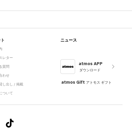
ート
ニュース
内
スレター
atmos APP
る質問
ダウンロード
合わせ
atmos Gift
アトモス ギフト
し出し / 掲載
sについて