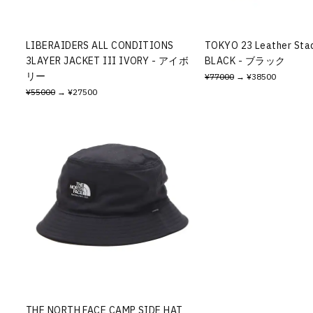
LIBERAIDERS ALL CONDITIONS
TOKYO 23 Leather Sta
3LAYER JACKET III IVORY - アイボ
BLACK - ブラック
リー
¥77000
→ ¥38500
¥55000
→ ¥27500
THE NORTH FACE CAMP SIDE HAT