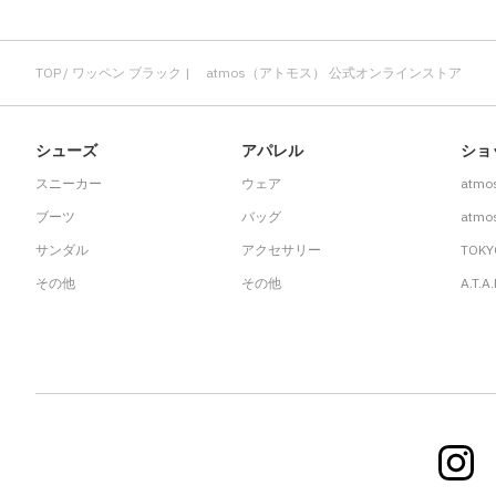
TOP
ワッペン ブラック | atmos（アトモス） 公式オンラインストア
シューズ
アパレル
ショ
スニーカー
ウェア
atmo
ブーツ
バッグ
atmos
サンダル
アクセサリー
TOKY
その他
その他
A.T.A