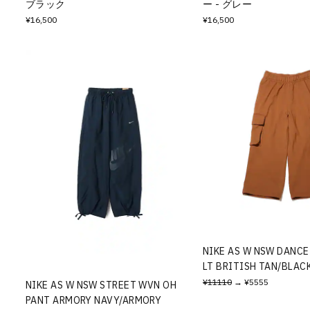
ブラック
ー - グレー
¥16,500
¥16,500
NIKE AS W NSW DANCE
LT BRITISH TAN/BLA
¥11110
→ ¥5555
NIKE AS W NSW STREET WVN OH
PANT ARMORY NAVY/ARMORY