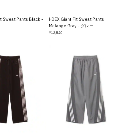
t Sweat Pants Black -
HDEX Giant Fit Sweat Pants
Melange Gray - グレー
¥12,540