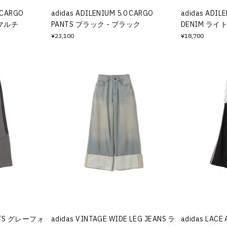
0 CARGO
adidas ADILENIUM 5.0 CARGO
adidas ADIL
 マルチ
PANTS ブラック - ブラック
DENIM ライ
¥23,100
¥18,700
ANTS グレーフォ
adidas VINTAGE WIDE LEG JEANS ラ
adidas LACE