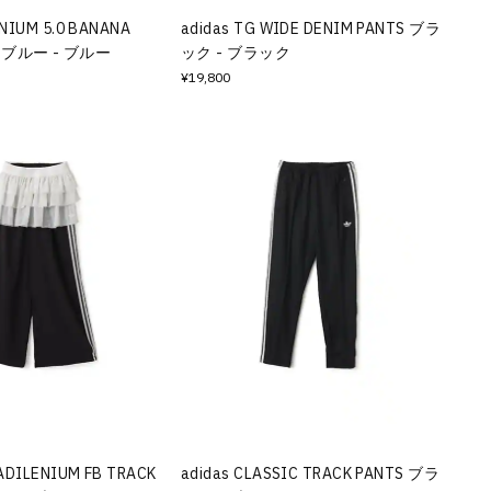
ENIUM 5.0 BANANA
adidas TG WIDE DENIM PANTS ブラ
トブルー - ブルー
ック - ブラック
¥19,800
 ADILENIUM FB TRACK
adidas CLASSIC TRACK PANTS ブラ