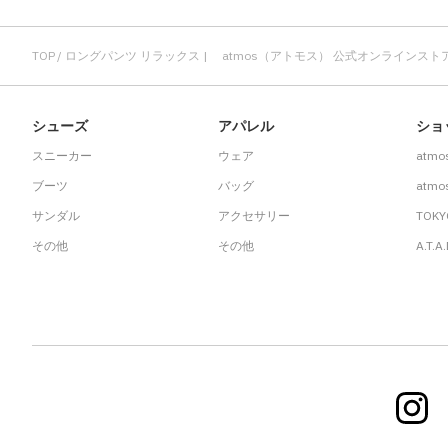
TOP
ロングパンツ リラックス | atmos（アトモス） 公式オンラインスト
シューズ
アパレル
ショ
スニーカー
ウェア
atmo
ブーツ
バッグ
atmos
サンダル
アクセサリー
TOKY
その他
その他
A.T.A