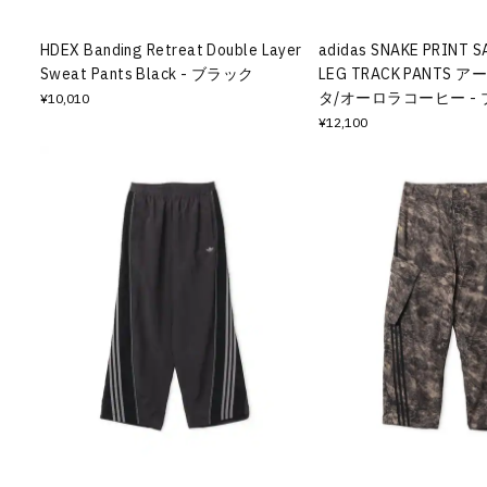
HDEX Banding Retreat Double Layer
adidas SNAKE PRINT S
Sweat Pants Black - ブラック
LEG TRACK PANTS
タ/オーロラコーヒー -
¥10,010
¥12,100