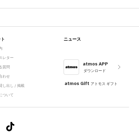
ート
ニュース
内
スレター
atmos APP
る質問
ダウンロード
合わせ
atmos Gift
アトモス ギフト
し出し / 掲載
sについて