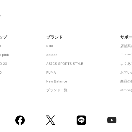
ア
ップ
ブランド
サポ
s
NIKE
店舗案
 pink
adidas
ニュー
O 23
ASICS SPORTS STYLE
よくあ
.D
PUMA
お問い
New Balance
商品の貸
ブランド一覧
atmo