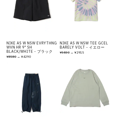
NIKE AS W NSW EVRYTHNG
NIKE AS W NSW TEE GCEL
WVN HR 9" SH
BARELY VOLT - イエロー
BLACK/WHITE - ブラック
¥5830
→ ¥2915
¥8580
→ ¥4290