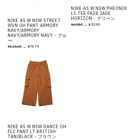
NIKE AS W NSW PHEONIX
LS TEE FA24 JADE
HORIZON - グリーン
NIKE AS W NSW STREET
¥6380
→ ¥3190
WVN OH PANT ARMORY
NAVY/ARMORY
NAVY/ARMORY NAVY - ブル
ー
¥11660
→ ¥7579
NIKE AS W NSW DANCE OH
FLC PANT LT BRITISH
TAN/BLACK - ブラウン