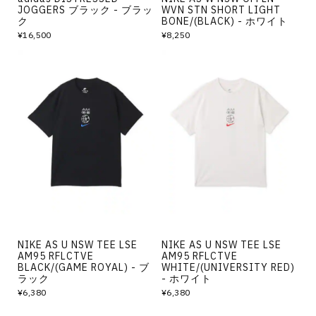
JOGGERS ブラック - ブラッ
WVN STN SHORT LIGHT
ク
BONE/(BLACK) - ホワイト
¥16,500
¥8,250
NIKE AS U NSW TEE LSE
NIKE AS U NSW TEE LSE
AM95 RFLCTVE
AM95 RFLCTVE
BLACK/(GAME ROYAL) - ブ
WHITE/(UNIVERSITY RED)
ラック
- ホワイト
¥6,380
¥6,380