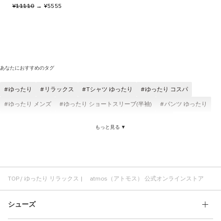
¥11110
→ ¥5555
あなたにおすすめのタグ
ゆったり
リラックス
Tシャツ ゆったり
ゆったり コスパ
ゆったり メンズ
ゆったり ショートスリーブ(半袖)
パンツ ゆったり
ゆったり NIKE
ゆったり コットン素材
ゆったり 快適
もっと見る ▼
ゆったり レディース
ゆったり ブラック
ジャケット ゆったり
パンツ リラックス
ロングパンツ リラックス
リラックス Tシャツ
リラックス コスパ
リラックス スウェット
リラックス レディース
快適 リラックス
ハーフパンツ リラックス
ジャケット リラックス
TOP
ゆったり リラックス | atmos（アトモス） 公式オンラインストア
シューズ