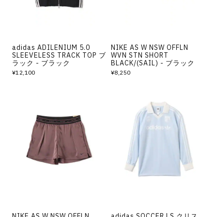
adidas ADILENIUM 5.0
NIKE AS W NSW OFFLN
SLEEVELESS TRACK TOP ブ
WVN STN SHORT
ラック - ブラック
BLACK/(SAIL) - ブラック
¥12,100
¥8,250
NIKE AS W NSW OFFLN
adidas SOCCER LS クリス