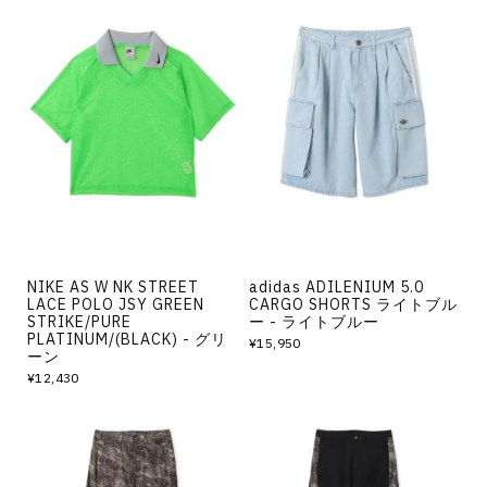
NIKE AS W NK STREET
adidas ADILENIUM 5.0
LACE POLO JSY GREEN
CARGO SHORTS ライトブル
STRIKE/PURE
ー - ライトブルー
PLATINUM/(BLACK) - グリ
¥15,950
ーン
¥12,430