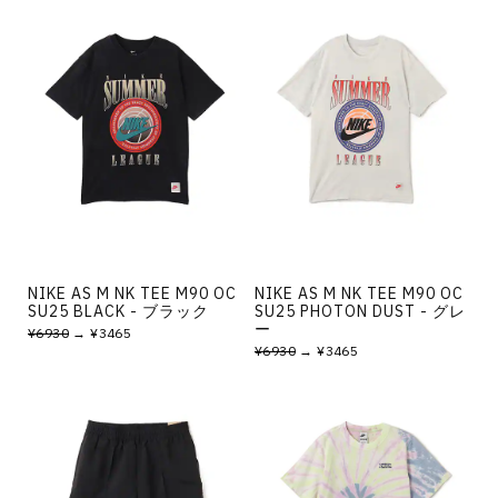
NIKE AS M NK TEE M90 OC
NIKE AS M NK TEE M90 OC
SU25 BLACK - ブラック
SU25 PHOTON DUST - グレ
ー
¥6930
→ ¥3465
¥6930
→ ¥3465