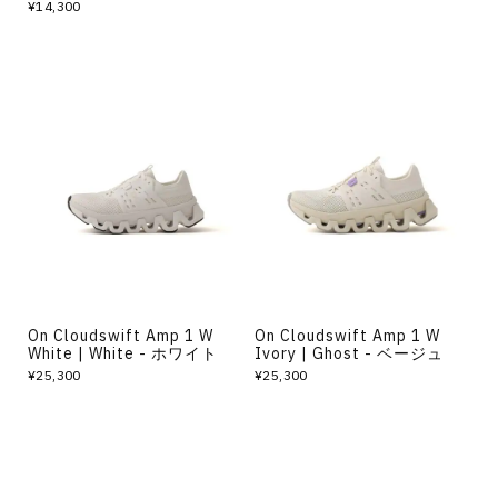
¥14,300
On Cloudswift Amp 1 W
On Cloudswift Amp 1 W
White | White - ホワイト
Ivory | Ghost - ベージュ
¥25,300
¥25,300