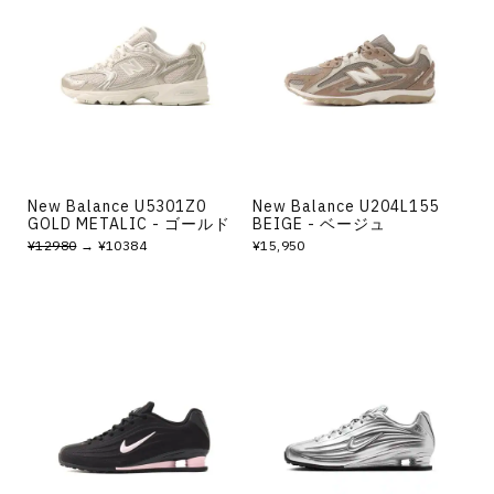
New Balance U5301Z0
New Balance U204L155
GOLD METALIC - ゴールド
BEIGE - ベージュ
¥12980
→ ¥10384
¥15,950