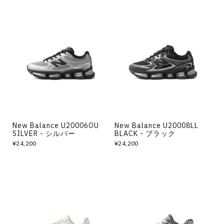
New Balance U20006OU
New Balance U20008LL
SILVER - シルバー
BLACK - ブラック
¥24,200
¥24,200