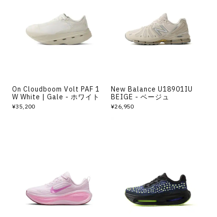
On Cloudboom Volt PAF 1
New Balance U18901IU
W White | Gale - ホワイト
BEIGE - ベージュ
¥35,200
¥26,950