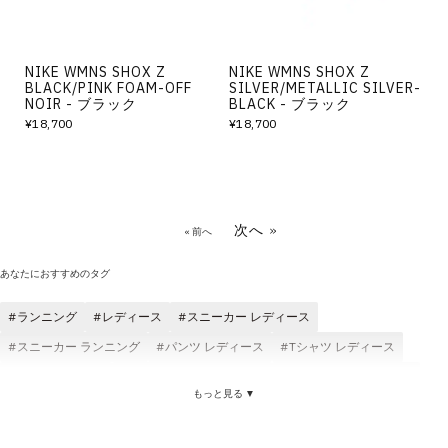
NIKE WMNS SHOX Z
NIKE WMNS SHOX Z
BLACK/PINK FOAM-OFF
SILVER/METALLIC SILVER-
NOIR - ブラック
BLACK - ブラック
¥18,700
¥18,700
次へ »
« 前へ
あなたにおすすめのタグ
ランニング
レディース
スニーカー レディース
スニーカー ランニング
パンツ レディース
Tシャツ レディース
快適 レディース
ロングパンツ レディース
ジャケット レディース
もっと見る ▼
コスパ レディース
adidas レディース
メンズ レディース
レディース クラシック
サンダル レディース
ランニング メンズ