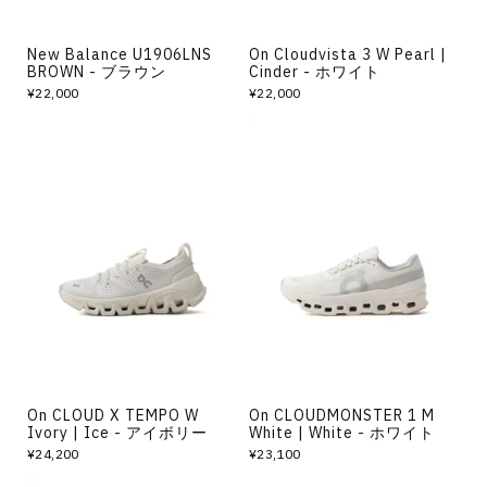
New Balance U1906LNS
On Cloudvista 3 W Pearl |
BROWN - ブラウン
Cinder - ホワイト
¥22,000
¥22,000
On CLOUD X TEMPO W
On CLOUDMONSTER 1 M
Ivory | Ice - アイボリー
White | White - ホワイト
¥24,200
¥23,100