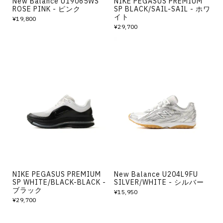
New Balance U19065WS
NIKE PEGASUS PREMIUM
ROSE PINK - ピンク
SP BLACK/SAIL-SAIL - ホワ
イト
¥19,800
¥29,700
NIKE PEGASUS PREMIUM
New Balance U204L9FU
SP WHITE/BLACK-BLACK -
SILVER/WHITE - シルバー
ブラック
¥15,950
¥29,700