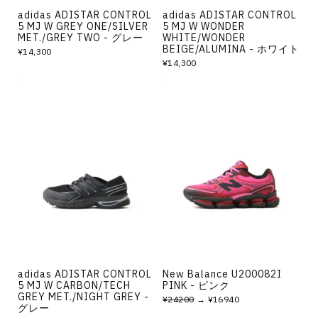
adidas ADISTAR CONTROL
adidas ADISTAR CONTROL
5 MJ W GREY ONE/SILVER
5 MJ W WONDER
MET./GREY TWO - グレー
WHITE/WONDER
BEIGE/ALUMINA - ホワイト
¥14,300
¥14,300
adidas ADISTAR CONTROL
New Balance U200082I
5 MJ W CARBON/TECH
PINK - ピンク
GREY MET./NIGHT GREY -
¥24200
→ ¥16940
グレー