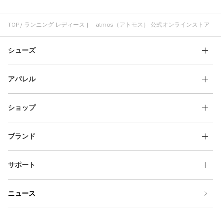
ランニング 快適
ランニング 軽い
New Balance ランニング
ランニング おしゃれ
ランニング キレイめカジュアル
ランニング 洗練
TOP
ランニング レディース | atmos（アトモス） 公式オンラインストア
ランニング ブラック
シューズ
アパレル
ショップ
ブランド
サポート
ニュース