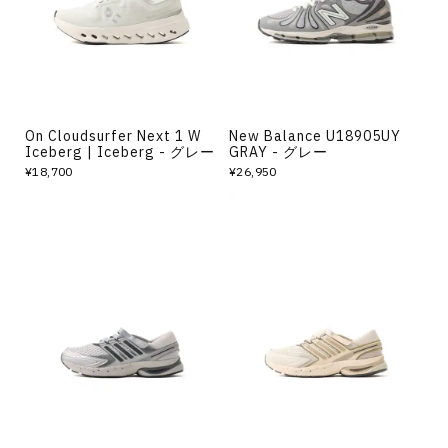
On Cloudsurfer Next 1 W
New Balance U18905UY
Iceberg | Iceberg - グレー
GRAY - グレー
¥18,700
¥26,950