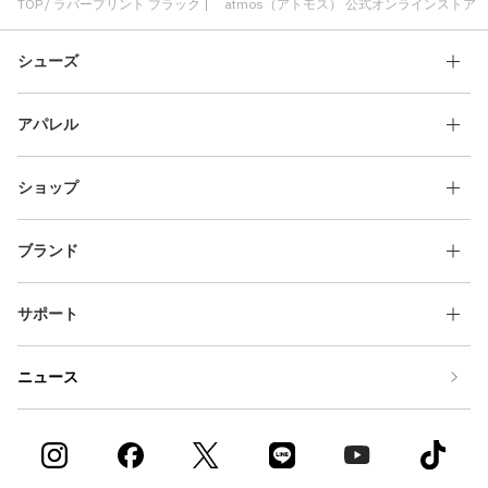
ボリューム感 ラバープリント
タグ付き ラバープリント
TOP
ラバープリント ブラック | atmos（アトモス） 公式オンラインストア
ヘビーオンス ラバープリント
シューズ
アパレル
ショップ
ブランド
サポート
ニュース