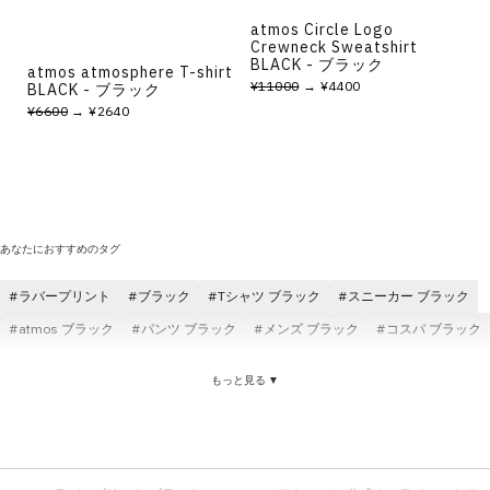
atmos Circle Logo
Crewneck Sweatshirt
BLACK - ブラック
atmos atmosphere T-shirt
¥11000
→ ¥4400
BLACK - ブラック
¥6600
→ ¥2640
あなたにおすすめのタグ
ラバープリント
ブラック
Tシャツ ブラック
スニーカー ブラック
atmos ブラック
パンツ ブラック
メンズ ブラック
コスパ ブラック
快適 ブラック
ロングパンツ ブラック
ジャケット ブラック
もっと見る ▼
atmos pink ブラック
ブラック レディース
Tシャツ ラバープリント
atmos ラバープリント
ラバープリント コスパ
ラバープリント メンズ
ラバープリント ショートスリーブ(半袖)
天竺素材 ラバープリント