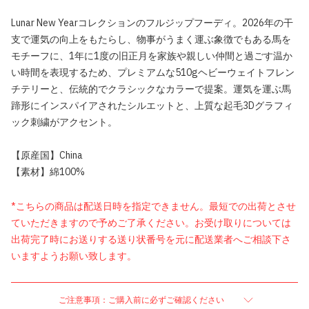
Lunar New Yearコレクションのフルジップフーディ。2026年の干
支で運気の向上をもたらし、物事がうまく運ぶ象徴でもある馬を
モチーフに、1年に1度の旧正月を家族や親しい仲間と過ごす温か
い時間を表現するため、プレミアムな510gヘビーウェイトフレン
チテリーと、伝統的でクラシックなカラーで提案。運気を運ぶ馬
蹄形にインスパイアされたシルエットと、上質な起毛3Dグラフィ
ック刺繍がアクセント。
【原産国】China
【素材】綿100%
*こちらの商品は配送日時を指定できません。最短での出荷とさせ
ていただきますので予めご了承ください。お受け取りについては
出荷完了時にお送りする送り状番号を元に配送業者へご相談下さ
いますようお願い致します。
ご注意事項：ご購入前に必ずご確認ください