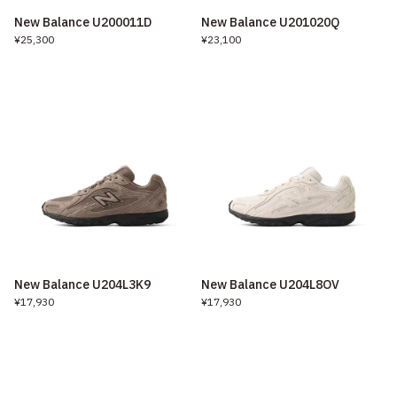
New Balance U200011D
New Balance U201020Q
¥25,300
¥23,100
New Balance U204L3K9
New Balance U204L8OV
¥17,930
¥17,930