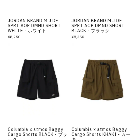
JORDAN BRAND M J DF
JORDAN BRAND M J DF
SPRT AOP DMND SHORT
SPRT AOP DMND SHORT
WHITE - ホワイト
BLACK - ブラック
¥8,250
¥8,250
Columbia x atmos Baggy
Columbia x atmos Baggy
Cargo Shorts BLACK - ブラ
Cargo Shorts KHAKI - カー
ック
キ