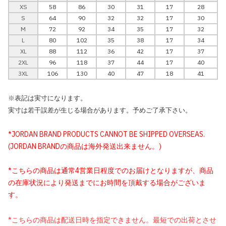
XS
58
86
30
31
17
28
S
64
90
32
32
17
30
M
72
92
34
35
17
32
L
80
102
35
38
17
34
XL
88
112
36
42
17
37
2XL
96
118
37
44
17
40
3XL
106
130
40
47
18
41
※表記は実寸になります。
実寸は若干誤差が生じる場合があります。予めご了承下さい。
*JORDAN BRAND PRODUCTS CANNOT BE SHIPPED OVERSEAS.
(JORDAN BRANDの商品は海外発送出来ません。)
*こちらの商品は通常4営業日程度でのお届けとなりますが、商品
の在庫状況により発送までにお時間を頂戴する場合がございま
す。
*こちらの商品は配送日時を指定できません。最短での出荷とさせ