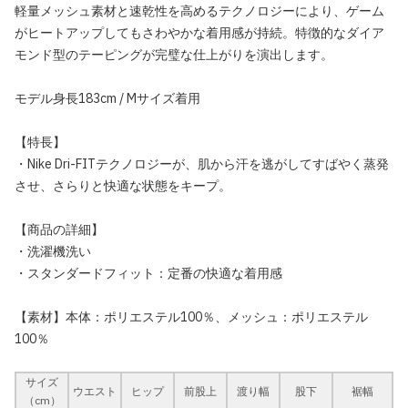
軽量メッシュ素材と速乾性を高めるテクノロジーにより、ゲーム
がヒートアップしてもさわやかな着用感が持続。特徴的なダイア
モンド型のテーピングが完璧な仕上がりを演出します。
モデル身長183cm / Mサイズ着用
【特長】
・Nike Dri-FITテクノロジーが、肌から汗を逃がしてすばやく蒸発
させ、さらりと快適な状態をキープ。
【商品の詳細】
・洗濯機洗い
・スタンダードフィット：定番の快適な着用感
【素材】本体：ポリエステル100％、メッシュ：ポリエステル
100％
サイズ
ウエスト
ヒップ
前股上
渡り幅
股下
裾幅
（cm）