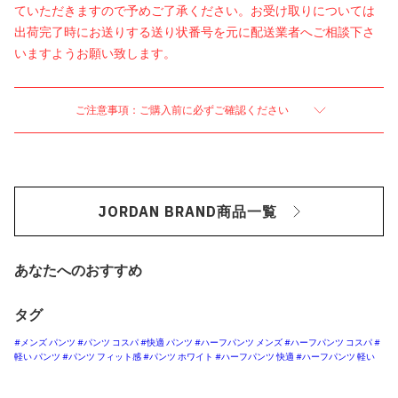
ていただきますので予めご了承ください。お受け取りについては
出荷完了時にお送りする送り状番号を元に配送業者へご相談下さ
いますようお願い致します。
ご注意事項：ご購入前に必ずご確認ください
JORDAN BRAND商品一覧
あなたへのおすすめ
タグ
#メンズ パンツ
#パンツ コスパ
#快適 パンツ
#ハーフパンツ メンズ
#ハーフパンツ コスパ
#
軽い パンツ
#パンツ フィット感
#パンツ ホワイト
#ハーフパンツ 快適
#ハーフパンツ 軽い