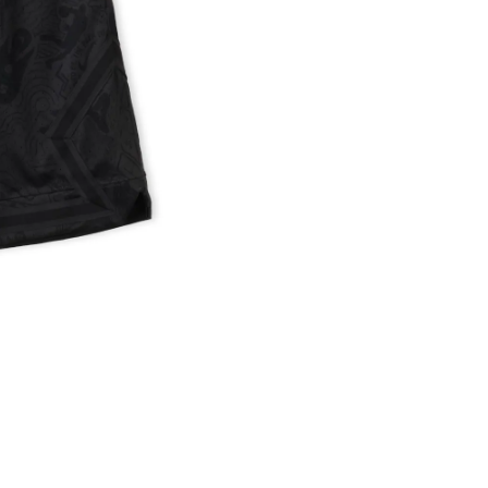
※ 店舗在
内いたしか
※ 店舗へ
※ 価格表
が生じる場