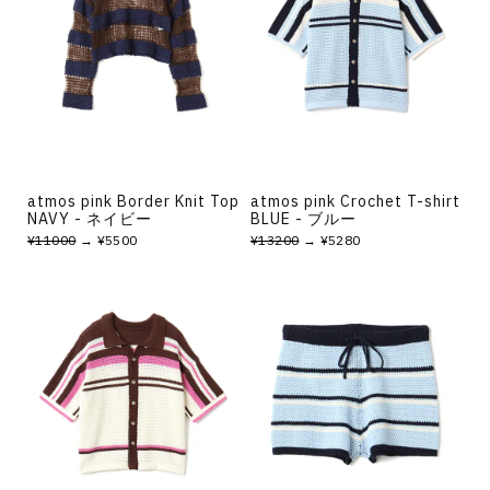
atmos pink Border Knit Top
atmos pink Crochet T-shirt
NAVY - ネイビー
BLUE - ブルー
¥11000
→ ¥5500
¥13200
→ ¥5280