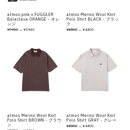
atmos pink x FUGGLER
atmos Merino Wool Knit
Balaclava ORANGE - オレ
Polo Shirt BLACK - ブラッ
ンジ
ク
¥9900
→ ¥5940
¥8800
→ ¥4400
atmos Merino Wool Knit
atmos Merino Wool Knit
Polo Shirt BROWN - ブラウ
Polo Shirt GRAY - グレー
ン
¥8800
→ ¥4400