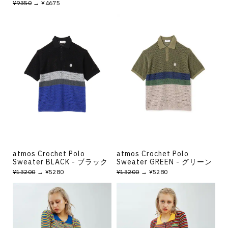
¥9350
→ ¥4675
atmos Crochet Polo
atmos Crochet Polo
Sweater BLACK - ブラック
Sweater GREEN - グリーン
¥13200
→ ¥5280
¥13200
→ ¥5280