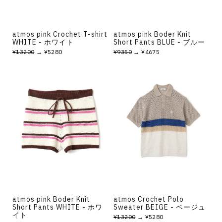
atmos pink Crochet T-shirt
atmos pink Boder Knit
WHITE - ホワイト
Short Pants BLUE - ブルー
¥13200
→ ¥5280
¥9350
→ ¥4675
atmos pink Boder Knit
atmos Crochet Polo
Short Pants WHITE - ホワ
Sweater BEIGE - ベージュ
イト
¥13200
→ ¥5280