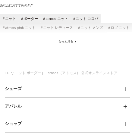
あなたにおすすめのタグ
ニット
ボーダー
atmos ニット
ニット コスパ
atmos pink ニット
ニット レディース
ニット メンズ
ロゴ ニット
ニット ブラック
Tシャツ ニット
カーディガン ニット
もっと見る ▼
ビーニー ニット
ニット コットン素材
Tシャツ ボーダー
atmos ボーダー
ポロシャツ ボーダー
atmos pink ボーダー
保温 ボーダー
ボーダー コットン素材
快適 ボーダー
ボーダー コスパ
ボーダー 長袖T
TOP
ニット ボーダー | atmos（アトモス） 公式オンラインストア
シューズ
アパレル
ショップ