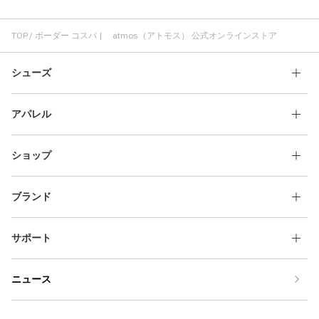
ボーダー コットン素材
快適 ボーダー
ニット ボーダー
ボーダー 長袖T
TOP
ボーダー コスパ | atmos（アトモス） 公式オンラインストア
シューズ
アパレル
ショップ
ブランド
サポート
ニュース