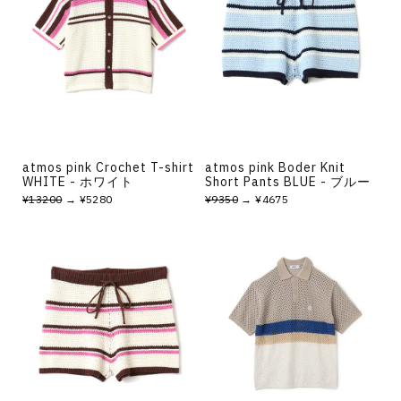
atmos pink Crochet T-shirt
atmos pink Boder Knit
WHITE - ホワイト
Short Pants BLUE - ブルー
¥13200
→ ¥5280
¥9350
→ ¥4675