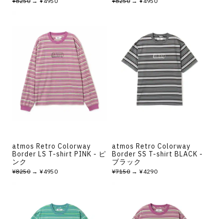
¥8250
→ ¥4950
¥8250
→ ¥4950
atmos Retro Colorway
atmos Retro Colorway
Border LS T-shirt PINK - ピ
Border SS T-shirt BLACK -
ンク
ブラック
¥8250
→ ¥4950
¥7150
→ ¥4290