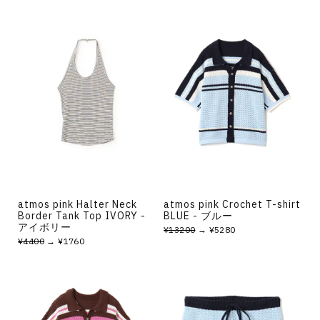
atmos pink Halter Neck
atmos pink Crochet T-shirt
Border Tank Top IVORY -
BLUE - ブルー
アイボリー
¥13200
→ ¥5280
¥4400
→ ¥1760