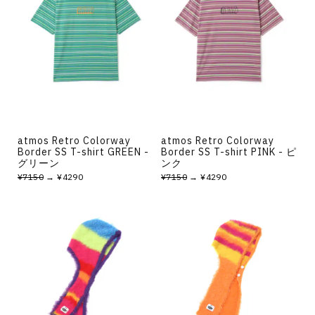
atmos Retro Colorway
atmos Retro Colorway
Border SS T-shirt GREEN -
Border SS T-shirt PINK - ピ
グリーン
ンク
¥7150
→ ¥4290
¥7150
→ ¥4290