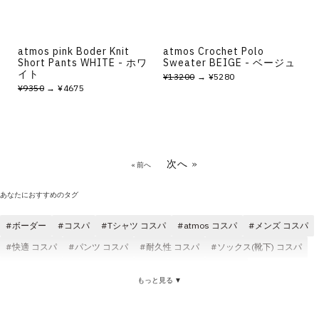
atmos pink Boder Knit
atmos Crochet Polo
Short Pants WHITE - ホワ
Sweater BEIGE - ベージュ
イト
¥13200
→ ¥5280
¥9350
→ ¥4675
次へ »
« 前へ
あなたにおすすめのタグ
ボーダー
コスパ
Tシャツ コスパ
atmos コスパ
メンズ コスパ
快適 コスパ
パンツ コスパ
耐久性 コスパ
ソックス(靴下) コスパ
キャップ コスパ
クラシック コスパ
コスパ ブラック
もっと見る ▼
ゆったり コスパ
Tシャツ ボーダー
atmos ボーダー
ポロシャツ ボーダー
atmos pink ボーダー
保温 ボーダー