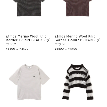
atmos Merino Wool Knit
atmos Merino Wool Knit
Border T-Shirt BLACK - ブ
Border T-Shirt BROWN - ブ
ラック
ラウン
¥8800
→ ¥4400
¥8800
→ ¥4400