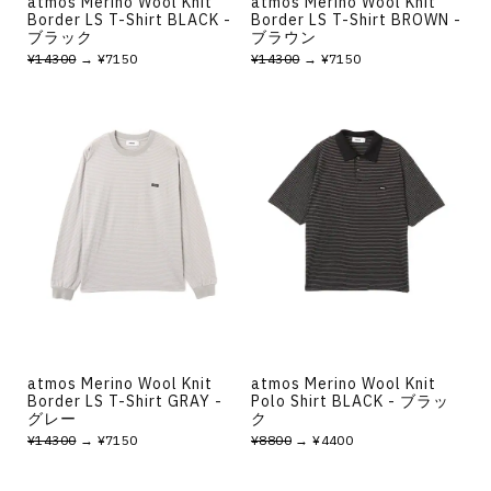
atmos Merino Wool Knit
atmos Merino Wool Knit
Border LS T-Shirt BLACK -
Border LS T-Shirt BROWN -
ブラック
ブラウン
¥14300
→ ¥7150
¥14300
→ ¥7150
atmos Merino Wool Knit
atmos Merino Wool Knit
Border LS T-Shirt GRAY -
Polo Shirt BLACK - ブラッ
グレー
ク
¥14300
→ ¥7150
¥8800
→ ¥4400