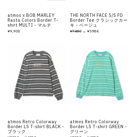
atmos x BOB MARLEY
THE NORTH FACE S/S FD
Rasta Colors Border T-
Border Tee クラシックカー
shirt MULTI - マルチ
キ - ベージュ
¥9,900
¥7480
→ ¥5984
atmos Retro Colorway
atmos Retro Colorway
Border LS T-shirt BLACK -
Border LS T-shirt GREEN -
ブラック
グリーン