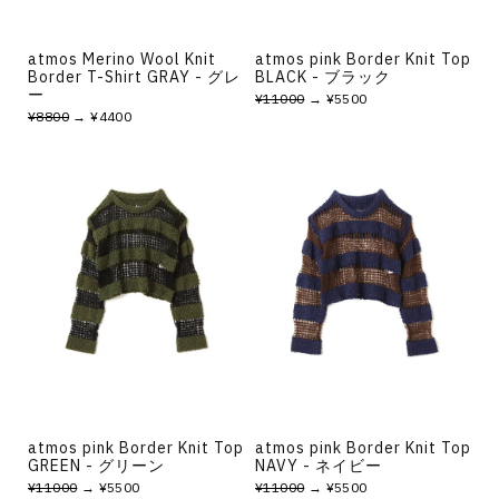
atmos Merino Wool Knit
atmos pink Border Knit Top
Border T-Shirt GRAY - グレ
BLACK - ブラック
ー
¥11000
→ ¥5500
¥8800
→ ¥4400
atmos pink Border Knit Top
atmos pink Border Knit Top
GREEN - グリーン
NAVY - ネイビー
¥11000
→ ¥5500
¥11000
→ ¥5500