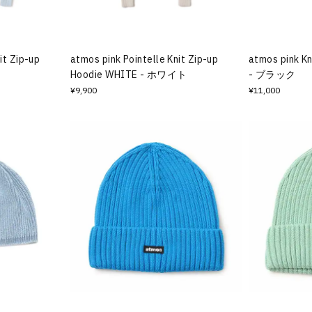
it Zip-up
atmos pink Pointelle Knit Zip-up
atmos pink K
Hoodie WHITE - ホワイト
- ブラック
¥9,900
¥11,000