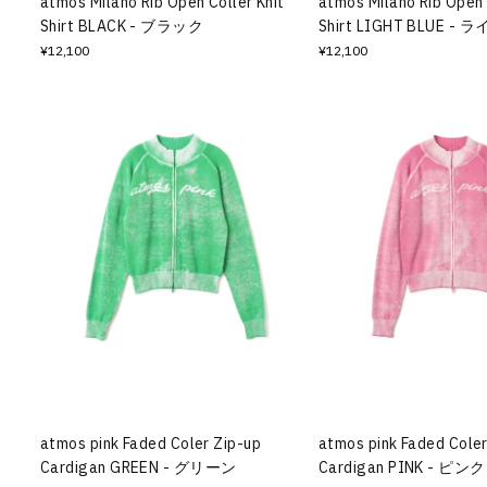
atmos Milano Rib Open Coller Knit
atmos Milano Rib Open 
Shirt BLACK - ブラック
Shirt LIGHT BLUE 
¥12,100
¥12,100
atmos pink Faded Coler Zip-up
atmos pink Faded Coler
Cardigan GREEN - グリーン
Cardigan PINK - ピンク