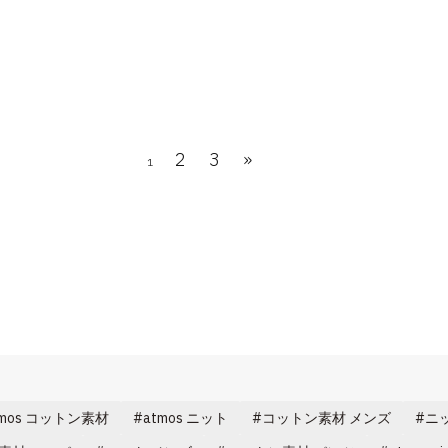
2
3
»
1
tmos コットン素材
atmos ニット
コットン素材 メンズ
ニ