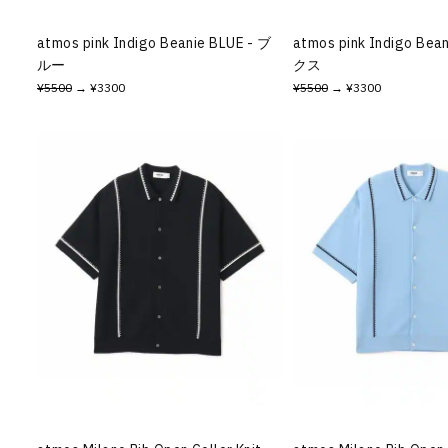
atmos pink Indigo Beanie BLUE - ブ
atmos pink Indigo Bea
ルー
クス
¥5500
→ ¥3300
¥5500
→ ¥3300