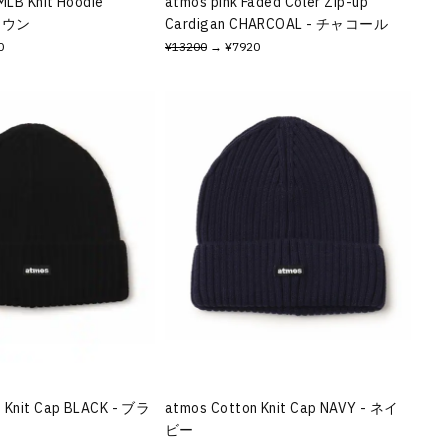
MLB Knit Hoodie
atmos pink Faded Coler Zip-up
ブラウン
Cardigan CHARCOAL - チャコール
0
¥13200
→ ¥7920
 Knit Cap BLACK - ブラ
atmos Cotton Knit Cap NAVY - ネイ
ビー