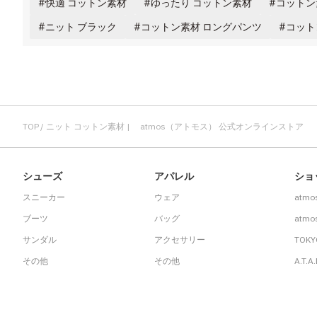
快適 コットン素材
ゆったり コットン素材
コットン
ニット ブラック
コットン素材 ロングパンツ
コット
TOP
ニット コットン素材 | atmos（アトモス） 公式オンラインストア
シューズ
アパレル
ショ
スニーカー
ウェア
atmo
ブーツ
バッグ
atmos
サンダル
アクセサリー
TOKY
その他
その他
A.T.A