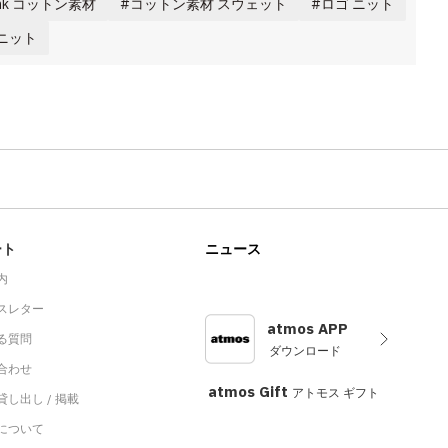
pink コットン素材
コットン素材 スウェット
ロゴ ニット
 ニット
ート
ニュース
内
スレター
atmos APP
る質問
ダウンロード
合わせ
atmos Gift
アトモス ギフト
し出し / 掲載
sについて