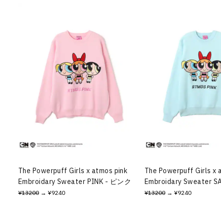
The Powerpuff Girls x atmos pink
The Powerpuff Girls x 
Embroidary Sweater PINK - ピンク
Embroidary Sweater
¥13200
→ ¥9240
¥13200
→ ¥9240