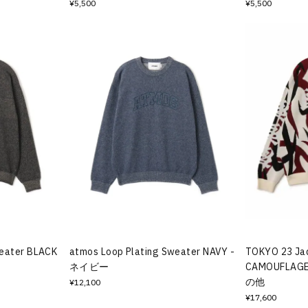
¥5,500
¥5,500
weater BLACK
atmos Loop Plating Sweater NAVY -
TOKYO 23 Ja
ネイビー
CAMOUFLA
の他
¥12,100
¥17,600