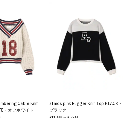
umbering Cable Knit
atmos pink Rugger Knit Top BLACK -
HITE - オフホワイト
ブラック
0
¥11000
→ ¥6600