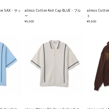
nie SAX - サッ
atmos Cotton Knit Cap BLUE - ブル
atmos Cotton
ー
ト
¥5,500
¥5,500