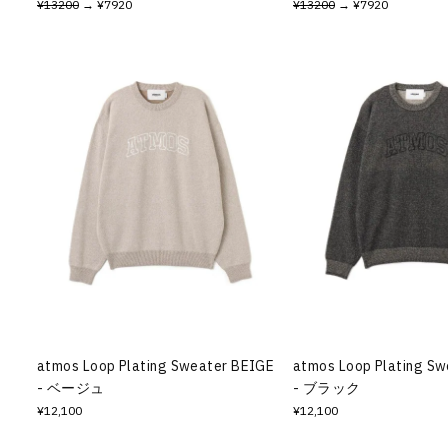
¥13200
→ ¥7920
¥13200
→ ¥7920
atmos Loop Plating Sweater BEIGE
atmos Loop Plating S
- ベージュ
- ブラック
¥12,100
¥12,100