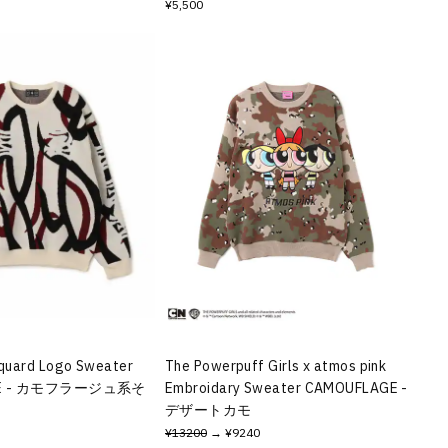
¥5,500
quard Logo Sweater
The Powerpuff Girls x atmos pink
GE - カモフラージュ系そ
Embroidary Sweater CAMOUFLAGE -
デザートカモ
¥13200
→ ¥9240