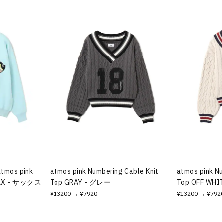
atmos pink
atmos pink Numbering Cable Knit
atmos pink N
 SAX - サックス
Top GRAY - グレー
Top OFF W
¥13200
→ ¥7920
¥13200
→ ¥792