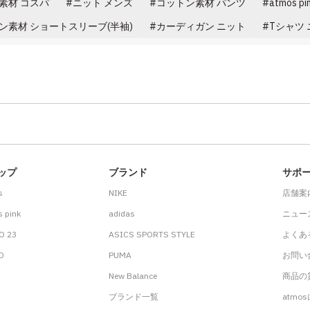
素材 コスパ
ニット メンズ
コットン素材 パンツ
atmos 
ン素材 ショートスリーブ(半袖)
カーディガン ニット
Tシャツ
ップ
ブランド
サポ
s
NIKE
店舗案
 pink
adidas
ニュー
O 23
ASICS SPORTS STYLE
よくあ
.D
PUMA
お問い
New Balance
商品の貸
ブランド一覧
atmo