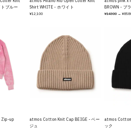
Coller Knit
atmos Milano Rib Open Coller Knit
atmos pink x 
- ライトブルー
Shirt WHITE - ホワイト
BROWN - 
¥12,100
¥14300
→ ¥858
 Zip-up
atmos Cotton Knit Cap BEIGE - ベー
atmos Cotton
ジュ
ック