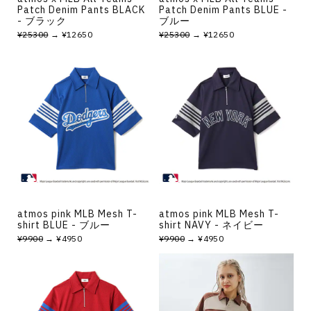
Patch Denim Pants BLACK
Patch Denim Pants BLUE -
- ブラック
ブルー
¥25300
→ ¥12650
¥25300
→ ¥12650
atmos pink MLB Mesh T-
atmos pink MLB Mesh T-
shirt BLUE - ブルー
shirt NAVY - ネイビー
¥9900
→ ¥4950
¥9900
→ ¥4950