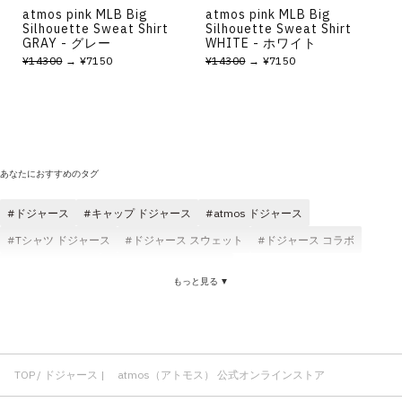
atmos pink MLB Big
atmos pink MLB Big
Silhouette Sweat Shirt
Silhouette Sweat Shirt
GRAY - グレー
WHITE - ホワイト
¥14300
→ ¥7150
¥14300
→ ¥7150
あなたにおすすめのタグ
ドジャース
キャップ ドジャース
atmos ドジャース
Tシャツ ドジャース
ドジャース スウェット
ドジャース コラボ
快適 ドジャース
フィット感 ドジャース
もっと見る ▼
TOP
ドジャース | atmos（アトモス） 公式オンラインストア