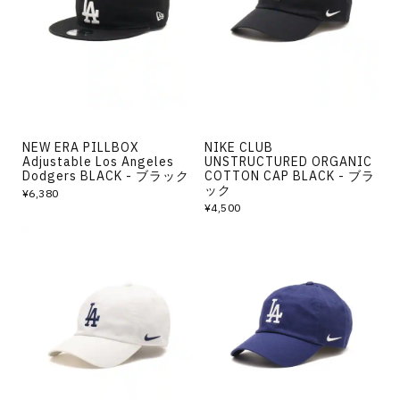
その他
すべてのウェア
NEW ERA PILLBOX
NIKE CLUB
Adjustable Los Angeles
UNSTRUCTURED ORGANIC
Dodgers BLACK - ブラック
COTTON CAP BLACK - ブラ
ック
¥6,380
¥4,500