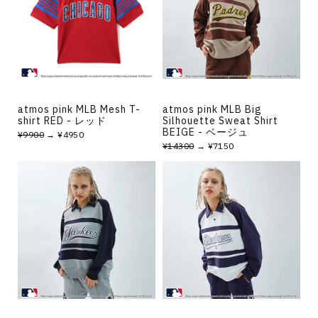
atmos pink MLB Mesh T-
atmos pink MLB Big
shirt RED - レッド
Silhouette Sweat Shirt
BEIGE - ベージュ
¥9900
→ ¥4950
¥14300
→ ¥7150