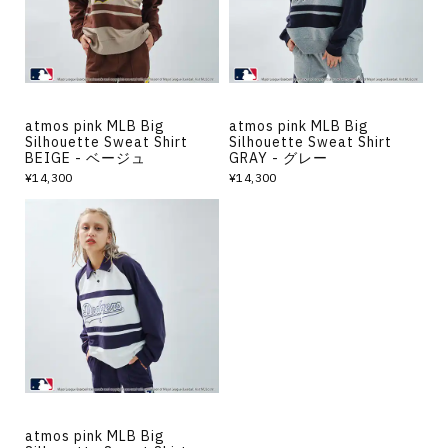
その他
すべてのウェア
atmos pink MLB Big
atmos pink MLB Big
Silhouette Sweat Shirt
Silhouette Sweat Shirt
BEIGE - ベージュ
GRAY - グレー
¥14,300
¥14,300
atmos pink MLB Big