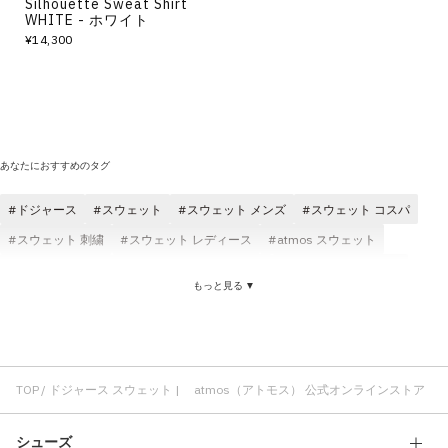
Silhouette Sweat Shirt
WHITE - ホワイト
¥14,300
あなたにおすすめのタグ
ドジャース
スウェット
スウェット メンズ
スウェット コスパ
スウェット 刺繍
スウェット レディース
atmos スウェット
スウェット ロゴ
スウェット コットン素材
スウェット ブラック
もっと見る ▼
スウェット クルーネック
atmos pink スウェット
スウェット グレー
キャップ ドジャース
atmos ドジャース
Tシャツ ドジャース
ドジャース コラボ
快適 ドジャース
フィット感 ドジャース
TOP
ドジャース スウェット | atmos（アトモス） 公式オンラインストア
シューズ