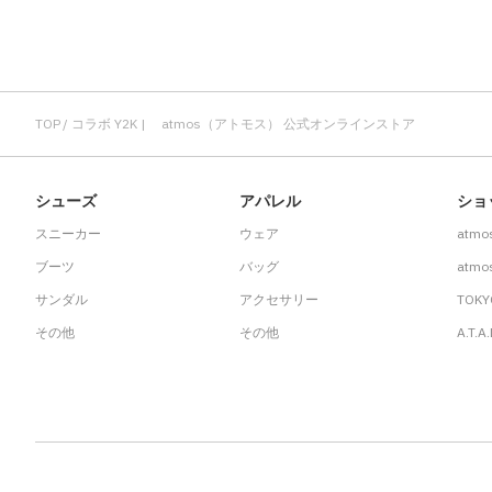
TOP
コラボ Y2K | atmos（アトモス） 公式オンラインストア
シューズ
アパレル
ショ
スニーカー
ウェア
atmo
ブーツ
バッグ
atmos
サンダル
アクセサリー
TOKY
その他
その他
A.T.A