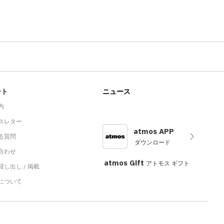
ート
ニュース
内
スレター
atmos APP
る質問
ダウンロード
合わせ
atmos Gift
アトモス ギフト
し出し / 掲載
sについて