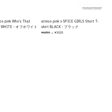
os pink Who’s That
atmos pink x SPICE GIRLS Short T-
FF WHITE - オフホワイト
shirt BLACK - ブラック
¥6050
→ ¥3025