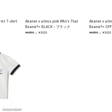
int T-shirt
Akanen x atmos pink Who’s That
Akanen x atm
Beanie?= BLACK - ブラック
Beanie?= O
¥6050
→ ¥3025
¥6050
→ ¥3025