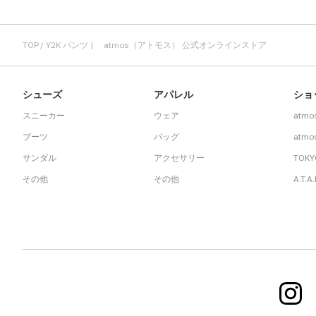
TOP
Y2K パンツ | atmos（アトモス） 公式オンラインストア
シューズ
アパレル
ショ
スニーカー
ウェア
atmo
ブーツ
バッグ
atmos
サンダル
アクセサリー
TOKY
その他
その他
A.T.A