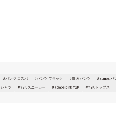
パンツ コスパ
パンツ ブラック
快適 パンツ
atmos 
 Tシャツ
Y2K スニーカー
atmos pink Y2K
Y2K トップス