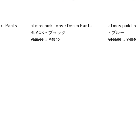
ort Pants
atmos pink Loose Denim Pants
atmos pink L
BLACK - ブラック
- ブルー
¥12100
→ ¥4840
¥12100
→ ¥484