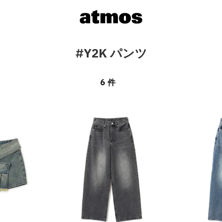
#Y2K パンツ
6 件