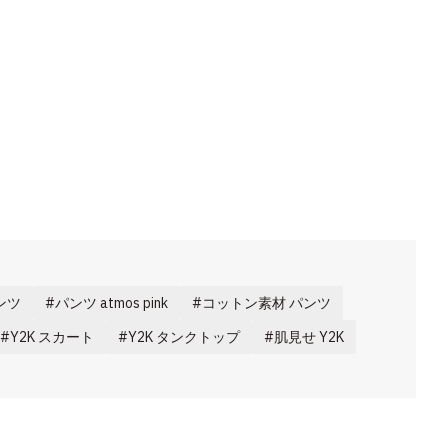
パンツ
パンツ atmos pink
コットン素材 パンツ
Y2K スカート
Y2K タンクトップ
肌見せ Y2K