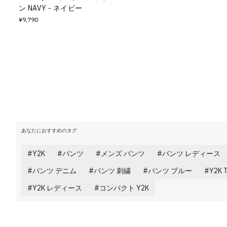
ン NAVY - ネイビー
¥9,790
あなたにおすすめのタグ
Y2K
パンツ
メンズ パンツ
パンツ レディース
パンツ デニム
パンツ 刺繍
パンツ ブルー
Y2K
Y2K レディース
コンパクト Y2K