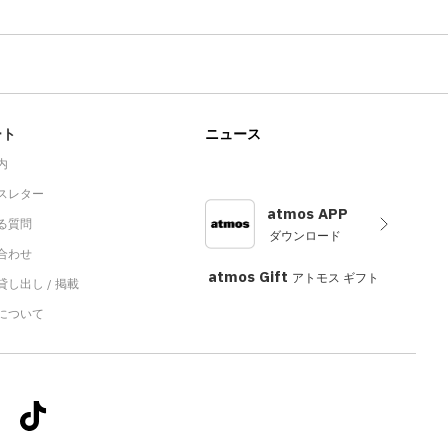
ート
ニュース
内
スレター
atmos APP
る質問
ダウンロード
合わせ
atmos Gift
アトモス ギフト
し出し / 掲載
sについて