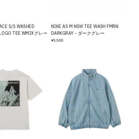
ACE S/S WASHED
NIKE AS M NSW TEE WASH FMRN
 LOGO TEE WMIXグレー
DARKGRAY - ダークグレー
¥5,500