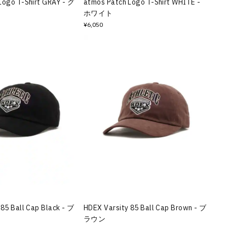
Logo T-Shirt GRAY - グ
atmos Patch Logo T-Shirt WHITE -
ホワイト
¥6,050
85 Ball Cap Black - ブ
HDEX Varsity 85 Ball Cap Brown - ブ
ラウン