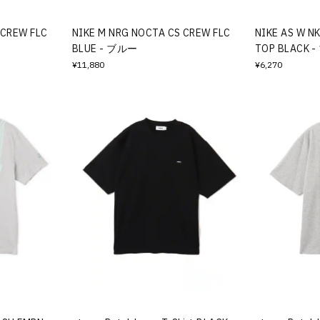
 CREW FLC
NIKE M NRG NOCTA CS CREW FLC
NIKE AS W N
BLUE - ブルー
TOP BLACK
¥11,880
¥6,270