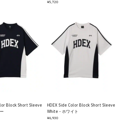
¥5,720
lor Block Short Sleeve
HDEX Side Color Block Short Sleeve
ビー
White - ホワイト
¥6,930