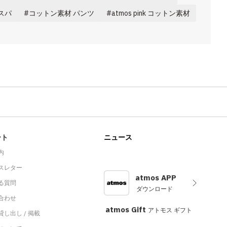
スパ
コットン素材 パンツ
atmos pink コットン素材
ート
ニュース
内
スレター
atmos APP
る質問
ダウンロード
合わせ
atmos Gift
アトモス ギフト
し出し / 掲載