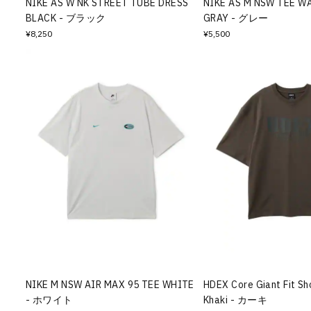
NIKE AS W NK STREET TUBE DRESS
NIKE AS M NSW TEE W
BLACK - ブラック
GRAY - グレー
¥8,250
¥5,500
NIKE M NSW AIR MAX 95 TEE WHITE
HDEX Core Giant Fit Sh
- ホワイト
Khaki - カーキ