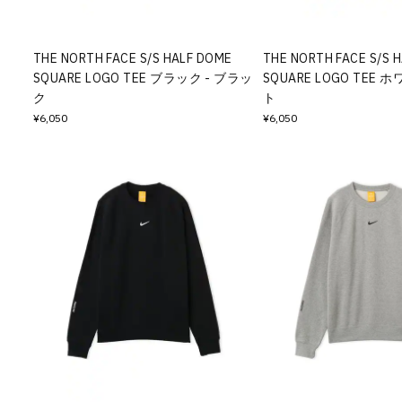
THE NORTH FACE S/S HALF DOME
THE NORTH FACE S/S 
SQUARE LOGO TEE ブラック - ブラッ
SQUARE LOGO TEE 
ク
ト
¥6,050
¥6,050