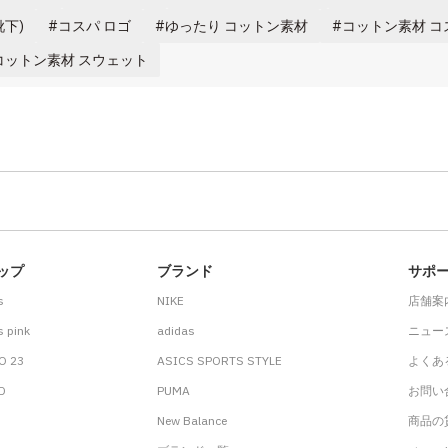
靴下)
コスパ ロゴ
ゆったり コットン素材
コットン素材 コ
コットン素材 スウェット
ップ
ブランド
サポ
s
NIKE
店舗案
 pink
adidas
ニュー
O 23
ASICS SPORTS STYLE
よくあ
.D
PUMA
お問い
New Balance
商品の貸