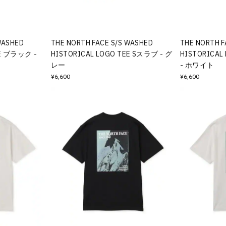
WASHED
THE NORTH FACE S/S WASHED
THE NORTH F
EE ブラック -
HISTORICAL LOGO TEE Sスラブ - グ
HISTORICAL
レー
- ホワイト
¥6,600
¥6,600