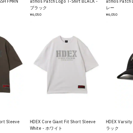
ASH FMRN
atmos Patch Logo T-Shirt BLACK -
atmos Patch 
ブラック
レー
¥6,050
¥6,050
ort Sleeve
HDEX Core Giant Fit Short Sleeve
HDEX Varsity 
White - ホワイト
ラック