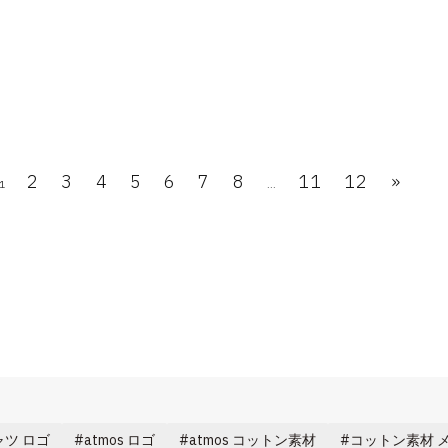
2
3
4
5
6
7
8
11
12
»
1
...
ャツ ロゴ
atmos ロゴ
atmos コットン素材
コットン素材 