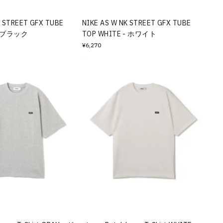
K STREET GFX TUBE
NIKE AS W NK STREET GFX TUBE
 - ブラック
TOP WHITE - ホワイト
¥6,270