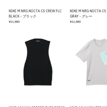
NIKE M NRG NOCTA CS CREW FLC
NIKE M NRG NOCTA CS
BLACK - ブラック
GRAY - グレー
¥11,880
¥11,880