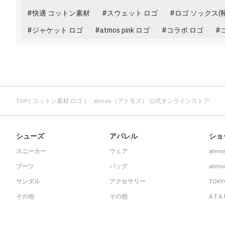
快適 コットン素材
スウェット ロゴ
ロゴ ソックス(
ジャケット ロゴ
atmos pink ロゴ
コラボ ロゴ
TOP
コットン素材 ロゴ | atmos（アトモス） 公式オンラインストア
シューズ
アパレル
ショ
スニーカー
ウェア
atmo
ブーツ
バッグ
atmos
サンダル
アクセサリー
TOKY
その他
その他
A.T.A