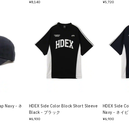
¥8,140
¥5,720
Cap Navy - ネ
HDEX Side Color Block Short Sleeve
HDEX Side Co
Black - ブラック
Navy - ネイ
¥6,930
¥6,930