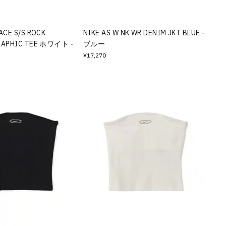
ACE S/S ROCK
NIKE AS W NK WR DENIM JKT BLUE -
RAPHIC TEE ホワイト -
ブルー
¥17,270