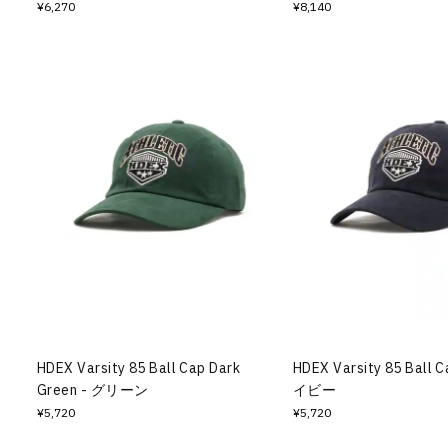
¥6,270
¥8,140
HDEX Varsity 85 Ball Cap Dark
HDEX Varsity 85 Ball 
Green - グリーン
イビー
¥5,720
¥5,720