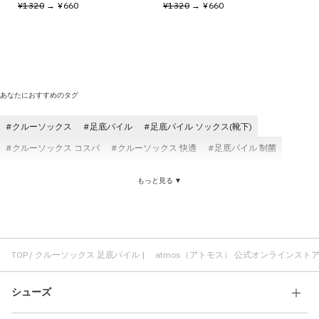
¥1320
→ ¥660
¥1320
→ ¥660
あなたにおすすめのタグ
クルーソックス
足底パイル
足底パイル ソックス(靴下)
クルーソックス コスパ
クルーソックス 快適
足底パイル 制菌
足底パイル 快適
足底パイル クッション性
足底パイル 伸縮性
もっと見る ▼
adidas クルーソックス
クルーソックス ロゴ
足底パイル フィット感
クルーソックス メンズ
クルーソックス ホワイト
足底パイル ジャガード
クルーソックス レディース
足底パイル パイル編み
クルーソックス トレフォイル
TOP
クルーソックス 足底パイル | atmos（アトモス） 公式オンラインスト
クルーソックス ブラック
足底パイル atmos
シューズ
クルーソックス フィット感
足底パイル ロゴ