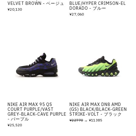
VELVET BROWN - ベージュ
BLUE/HYPER CRIMSON-EL
DORADO - ブルー
¥20,130
¥27,060
NIKE AIR MAX 95 QS
NIKE AIR MAX DN8 AMD
COURT PURPLE/VAST
(GS) BLACK/BLACK-GREEN
GREY-BLACK-CAVE PURPLE
STRIKE-VOLT - ブラック
- パープル
¥22770
→ ¥11385
¥25,520