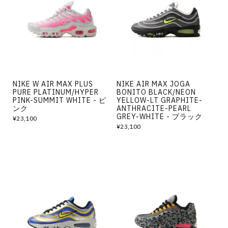
その他
すべてのウェア
NIKE W AIR MAX PLUS
NIKE AIR MAX JOGA
PURE PLATINUM/HYPER
BONITO BLACK/NEON
PINK-SUMMIT WHITE - ピ
YELLOW-LT GRAPHITE-
ンク
ANTHRACITE-PEARL
GREY-WHITE - ブラック
¥23,100
¥23,100