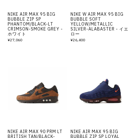
NIKE AIR MAX 95 BIG
NIKE W AIR MAX 95 BIG
BUBBLE ZIP SP
BUBBLE SOFT
PHANTOM/BLACK-LT
YELLOW/METALLIC
CRIMSON-SMOKE GREY -
SILVER-ALABASTER - イエ
ホワイト
ロー
¥27,060
¥26,400
NIKE AIR MAX 90 PRM LT
NIKE AIR MAX 95 BIG
BRITISH TAN/BLACK-
BUBBLE ZIP SP LOYAL