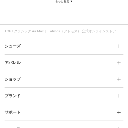
もっと見る ▼
クラシック ブラック
ロングパンツ クラシック
adidas クラシック
Air Max スニーカー
Air Max サンダル
Air Max Tシャツ
ゆったり Air Max
TOP
クラシック Air Max | atmos（アトモス） 公式オンラインストア
シューズ
アパレル
ショップ
ブランド
サポート