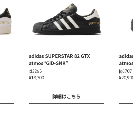
adidas SUPERSTAR 82 GTX
adida
atmos“GID-SNK”
atmos
id3265
jq6707
¥18,700
¥20,90
詳細はこちら