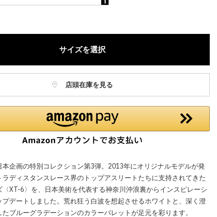
庫に関しましてはWEBカスタマーにお問い合わせいただいてもご案
ねますので、ご了承ください。
お電話でのお取り置きやお取り寄せは承っておりません。
サイズを選択
記はオンラインショップでの現時点の価格となり、店舗価格と価格差
合がございます。
店頭在庫を見る
日本企画の特別コレクション第3弾。2013年にオリジナルモデルが発
トラディスタンスレース界のトップアスリートたちに支持されてきた
ズ〈XT-6〉を、日本美術を代表する神奈川沖浪裏からインスピレーシ
ップデートしました。荒れ狂う白波を想起させるホワイトと、深く澄
したブルーグラデーションのカラーパレットが足元を彩ります。