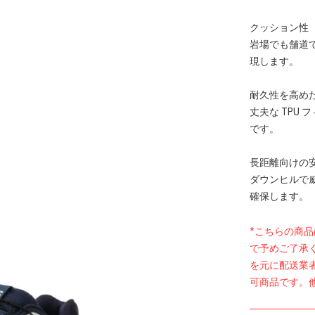
クッション性
岩場でも舗道
現します。
耐久性を高め
丈夫な TPU
です。
長距離向けの
ダウンヒルで
確保します。
*こちらの商
で予めご了承
を元に配送業
可商品です。