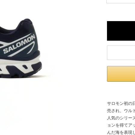
※ 店舗在
内いたしか
※ 店舗へ
※ 価格表
が生じる場
サロモン初の
売され、ウル
人気のシリー
ョンを得てア
んだ海を表現