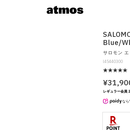
SALOMO
Blue/W
サロモン エ
l45440300
¥31,90
サイズを選
レギュラー会員 2
なら
※ 在庫あ