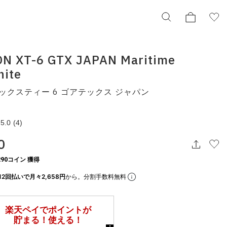
N XT-6 GTX JAPAN Maritime
hite
SALOMON XT-6 GTX JAPAN Maritime
Blue/White
ックスティー 6 ゴアテックス ジャパン
サロモン エックスティー 6 ゴアテックス ジャパン
l45440300
¥31,900
5.0
(4)
0
択してください
90コイン 獲得
12回払いで月々2,658円
から。分割手数料無料
この条件で検索する
りの表示でもタイミングにより売り切れの可能性がございます。