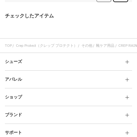
チェックしたアイテム
TOP
Crep Protect（クレップ プロテクト）
その他
靴ケア用品
CREP RAIN
シューズ
アパレル
ショップ
ブランド
サポート