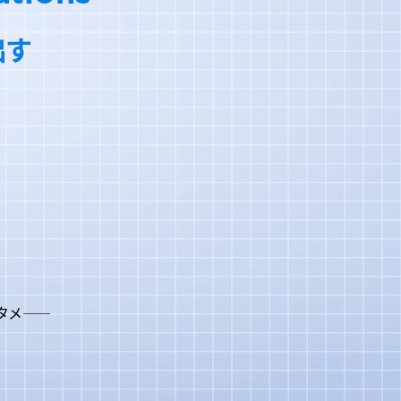
出す
タメ——