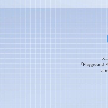
ス
「Playgro
at