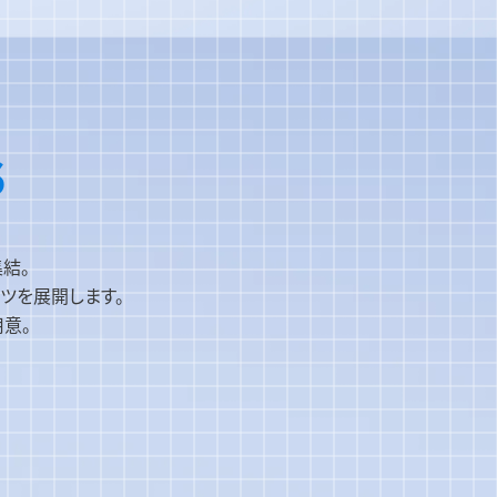
S
結。
ンツを展開します。
用意。