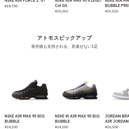
NIKE AIR FORCE 1 '07
NIKE AIR MAX 95 x LEGO
NIKE AIR MA
Col GS
BUBBLE PR
¥18,700
¥20,350
¥25,520
アトモスピックアップ
発売後も支持される、見逃せない1足
NIKE AIR MAX 95 BIG
NIKE W AIR MAX 95 BIG
JORDAN BR
BUBBLE
BUBBLE
AIR JORDAN
¥24,200
¥24,200
¥16,500