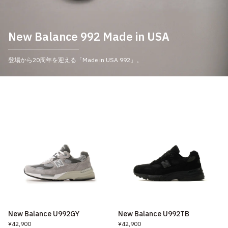
New Balance 992 Made in USA
登場から20周年を迎える「Made in USA 992」。
New Balance U992GY
New Balance U992TB
¥42,900
¥42,900