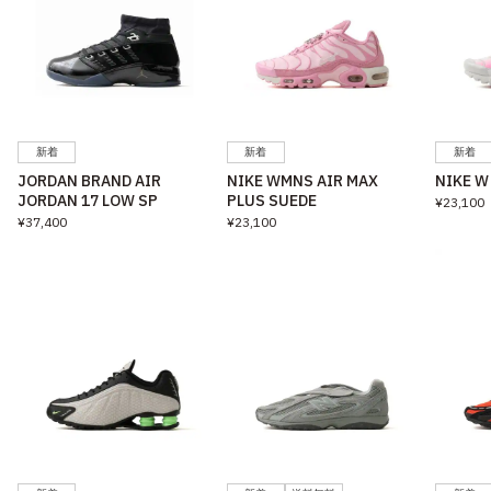
新着
新着
新着
JORDAN BRAND AIR
NIKE WMNS AIR MAX
NIKE W
JORDAN 17 LOW SP
PLUS SUEDE
¥23,100
¥37,400
¥23,100