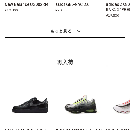
New Balance U2002RM
asics GEL-NYC 2.0
adidas ZX80
SNK12 "PRE
¥19,800
¥20,900
¥19,800
もっと見る
再入荷