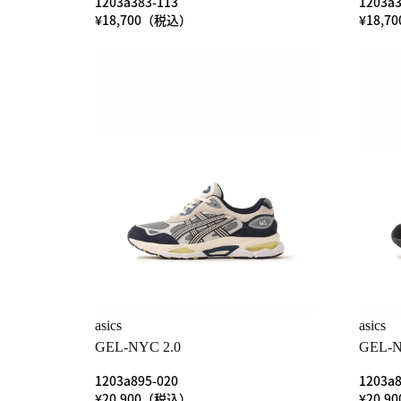
1203a383-113
1203a3
¥18,700（税込）
¥18,
asics
asics
GEL-NYC 2.0
GEL-N
1203a895-020
1203a8
¥20,900（税込）
¥20,