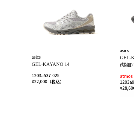
asics
asics
GEL-K
GEL-KAYANO 14
(螺鈿)
1203a537-025
atmos 
¥22,000（税込）
1203a9
¥28,