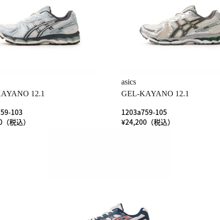
asics
AYANO 12.1
GEL-KAYANO 12.1
59-103
1203a759-105
200（税込）
¥24,200（税込）