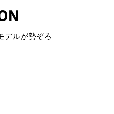
ION
新モデルが勢ぞろ
。