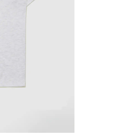
※ 店舗在
内いたしか
※ 店舗へ
※ 価格表
が生じる場