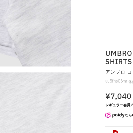
UMBRO
SHIRTS
アンブロ 
uu5fhs05mr-g
¥7,040
レギュラー会員 6
なら