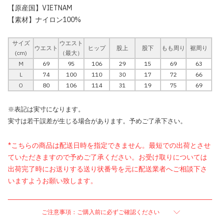
【原産国】VIETNAM
【素材】ナイロン100%
サイズ
ウエスト
ウエスト
ヒップ
股上
股下
もも周り
裾周り
(cm)
（最大）
M
69
95
106
29
15
69
63
L
74
100
110
30
17
72
66
O
80
106
114
31
19
75
69
※表記は実寸になります。
実寸は若干誤差が生じる場合があります。予めご了承下さい。
*こちらの商品は配送日時を指定できません。最短での出荷とさせ
ていただきますので予めご了承ください。お受け取りについては
出荷完了時にお送りする送り状番号を元に配送業者へご相談下さ
いますようお願い致します。
ご注意事項：ご購入前に必ずご確認ください