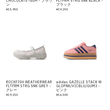
CHOCOLATE-GUM - ブラウ
FLTFRM STRG SNK BLACK -
ン
ブラック
¥15,950
¥19,250
ROCKFISH WEATHERWEAR
adidas GAZELLE STACK W
FLTFRM STRG SNK GREY -
GLOPNK/VICBLU/GUM3 -
グレー
ピンク
¥19,250
¥16,500