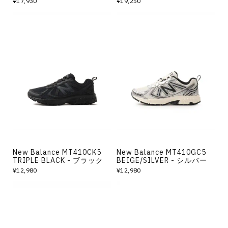
¥17,930
¥19,250
New Balance MT410CK5
New Balance MT410GC5
TRIPLE BLACK - ブラック
BEIGE/SILVER - シルバー
¥12,980
¥12,980