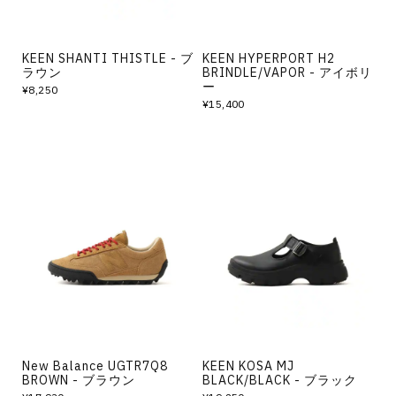
KEEN SHANTI THISTLE - ブ
KEEN HYPERPORT H2
ラウン
BRINDLE/VAPOR - アイボリ
ー
¥8,250
¥15,400
New Balance UGTR7Q8
KEEN KOSA MJ
BROWN - ブラウン
BLACK/BLACK - ブラック