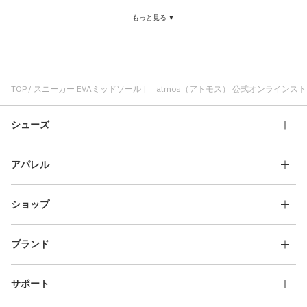
スニーカー メンズ
スニーカー 快適
スニーカー クッション性
もっと見る ▼
スニーカー 耐久性
スニーカー かわいい
スニーカー 軽い
スニーカー ブラック
NIKE スニーカー
サンダル EVAミッドソール
軽い EVAミッドソール
ブーツ EVAミッドソール
クイックレース EVAミッドソール
TOP
スニーカー EVAミッドソール | atmos（アトモス） 公式オンラインス
シューズ
アパレル
ショップ
ブランド
サポート