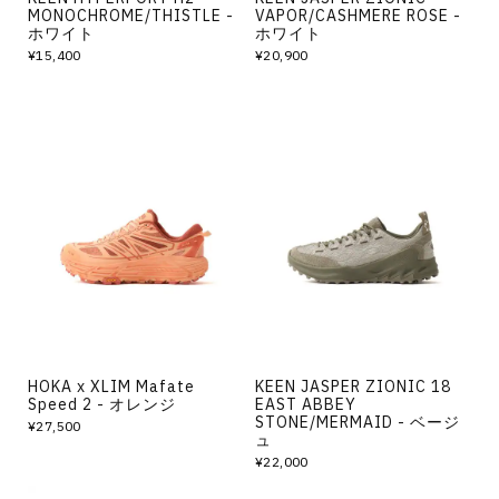
MONOCHROME/THISTLE -
VAPOR/CASHMERE ROSE -
ホワイト
ホワイト
¥15,400
¥20,900
HOKA x XLIM Mafate
KEEN JASPER ZIONIC 18
Speed 2 - オレンジ
EAST ABBEY
STONE/MERMAID - ベージ
¥27,500
ュ
¥22,000