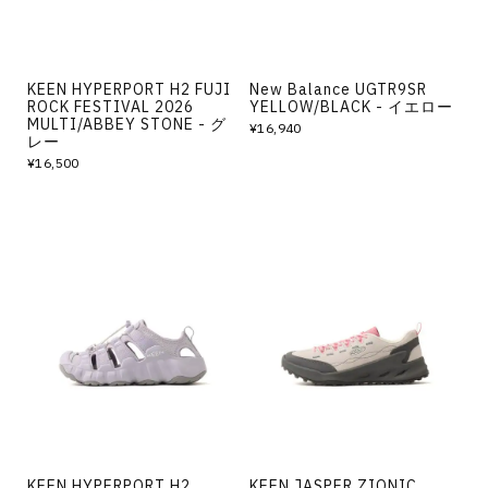
KEEN HYPERPORT H2 FUJI
New Balance UGTR9SR
ROCK FESTIVAL 2026
YELLOW/BLACK - イエロー
MULTI/ABBEY STONE - グ
¥16,940
レー
¥16,500
KEEN HYPERPORT H2
KEEN JASPER ZIONIC