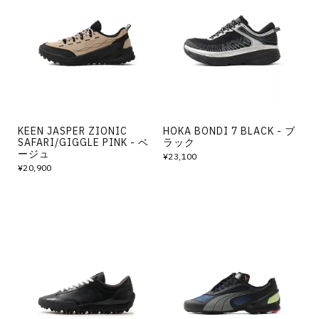
KEEN JASPER ZIONIC
HOKA BONDI 7 BLACK - ブ
SAFARI/GIGGLE PINK - ベ
ラック
ージュ
¥23,100
¥20,900