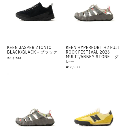
その他
すべてのウェア
KEEN JASPER ZIONIC
KEEN HYPERPORT H2 FUJI
BLACK/BLACK - ブラック
ROCK FESTIVAL 2026
MULTI/ABBEY STONE - グ
¥20,900
レー
¥16,500