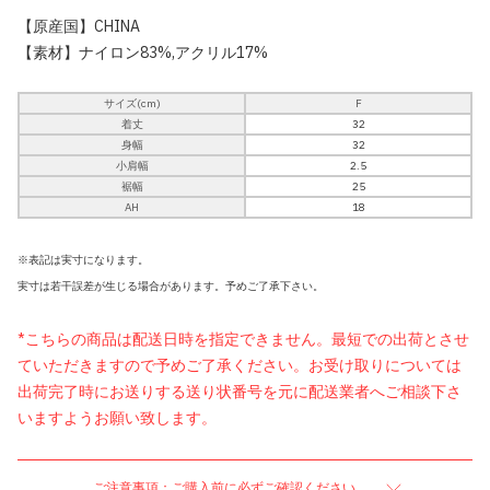
【原産国】CHINA
【素材】ナイロン83%,アクリル17%
サイズ(cm)
F
着丈
32
身幅
32
小肩幅
2.5
裾幅
25
AH
18
※表記は実寸になります。
実寸は若干誤差が生じる場合があります。予めご了承下さい。
*こちらの商品は配送日時を指定できません。最短での出荷とさせ
ていただきますので予めご了承ください。お受け取りについては
出荷完了時にお送りする送り状番号を元に配送業者へご相談下さ
いますようお願い致します。
ご注意事項：ご購入前に必ずご確認ください