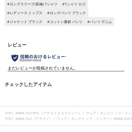
#ロングスリーブ(長袖) Tシャツ
#Tシャツ ロゴ
#レディース トップス
#ロングパンツ ブラック
#ジャケット ブラック
#コットン素材 パンツ
#パンツ デニム
チェックしたアイテム
TOP
ANNA SUI NYC（アナスイエヌワイシー）
ウェア
タンクトップ・イン
TOP
ANNA SUI（アナスイ）
ウェア
タンクトップ・インナー
ANNA SU