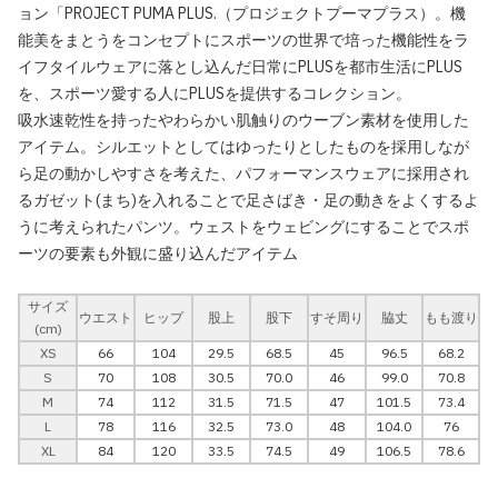
ョン「PROJECT PUMA PLUS.（プロジェクトプーマプラス）。機
能美をまとうをコンセプトにスポーツの世界で培った機能性をラ
イフタイルウェアに落とし込んだ日常にPLUSを都市生活にPLUS
を、スポーツ愛する人にPLUSを提供するコレクション。
吸水速乾性を持ったやわらかい肌触りのウーブン素材を使用した
アイテム。シルエットとしてはゆったりとしたものを採用しなが
ら足の動かしやすさを考えた、パフォーマンスウェアに採用され
るガゼット(まち)を入れることで足さばき・足の動きをよくするよ
うに考えられたパンツ。ウェストをウェビングにすることでスポ
ーツの要素も外観に盛り込んだアイテム
サイズ
ウエスト
ヒップ
股上
股下
すそ周り
脇丈
もも渡り
(cm)
XS
66
104
29.5
68.5
45
96.5
68.2
S
70
108
30.5
70.0
46
99.0
70.8
M
74
112
31.5
71.5
47
101.5
73.4
L
78
116
32.5
73.0
48
104.0
76
XL
84
120
33.5
74.5
49
106.5
78.6